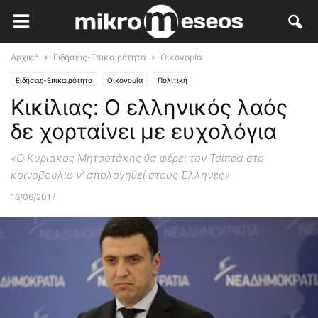
Αρχική
Ειδήσεις-Επικαιρότητα
Οικονομία
Ειδήσεις-Επικαιρότητα
Οικονομία
Πολιτική
Κικίλιας: Ο ελληνικός λαός
δε χορταίνει με ευχολόγια
«Ο Κυριάκος Μητσοτάκης θα φέρει τον Τσίπρα στο
κοινοβούλιο ν' απολογηθεί στους Έλληνες»
16/06/2017