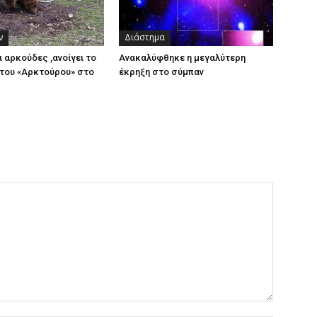
ν
Διάστημα
ι αρκούδες ,ανοίγει το
Ανακαλύφθηκε η μεγαλύτερη
του «Αρκτούρου» στο
έκρηξη στο σύμπαν