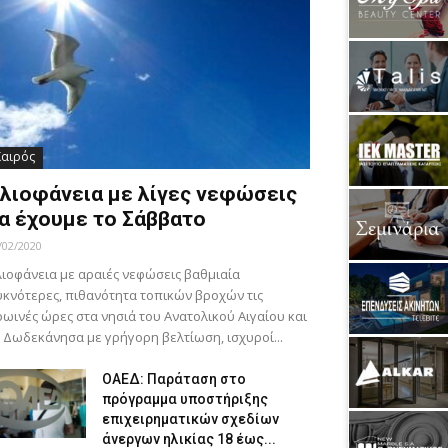
Καιρός
λιοφάνεια με λίγες νεφώσεις
α έχουμε το Σάββατο
/02/2020
ιοφάνεια με αραιές νεφώσεις βαθμιαία
κνότερες, πιθανότητα τοπικών βροχών τις
ωινές ώρες στα νησιά του Ανατολικού Αιγαίου και
 Δωδεκάνησα με γρήγορη βελτίωση, ισχυροί...
ΟΑΕΔ: Παράταση στο
πρόγραμμα υποστήριξης
επιχειρηματικών σχεδίων
άνεργων ηλικίας 18 έως...