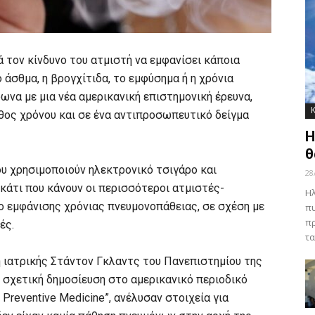
 τον κίνδυνο του ατμιστή να εμφανίσει κάποια
ο άσθμα, η βρογχίτιδα, το εμφύσημα ή η χρόνια
να με μια νέα αμερικανική επιστημονική έρευνα,
άθος χρόνου και σε ένα αντιπροσωπευτικό δείγμα
Η
θ
ου χρησιμοποιούν ηλεκτρονικό τσιγάρο και
28
κάτι που κάνουν οι περισσότεροι ατμιστές-
Ηλ
ο εμφάνισης χρόνιας πνευμονοπάθειας, σε σχέση με
πυ
πρ
ές.
τα
ή ιατρικής Στάντον Γκλαντς του Πανεπιστημίου της
 σχετική δημοσίευση στο αμερικανικό περιοδικό
 Preventive Medicine”, ανέλυσαν στοιχεία για