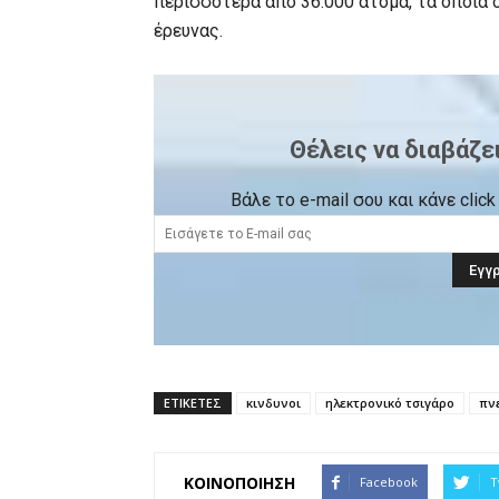
περισσότερα από 36.000 άτομα, τα οποία 
έρευνας.
Θέλεις να διαβάζε
Βάλε το e-mail σου και κάνε cli
ΕΤΙΚΕΤΕΣ
κινδυνοι
ηλεκτρονικό τσιγάρο
πν
ΚΟΙΝΟΠΟΙΗΣΗ
Facebook
T