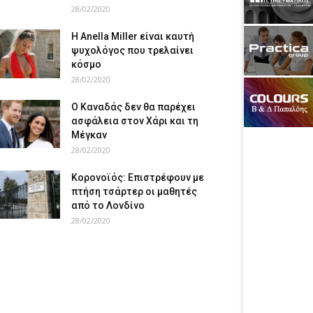
28/02/2020
Η Anella Miller είναι καυτή
ψυχολόγος που τρελαίνει
κόσμο
28/02/2020
Ο Καναδάς δεν θα παρέχει
ασφάλεια στον Χάρι και τη
Μέγκαν
28/02/2020
Κορονοϊός: Επιστρέφουν με
πτήση τσάρτερ οι μαθητές
από το Λονδίνο
28/02/2020