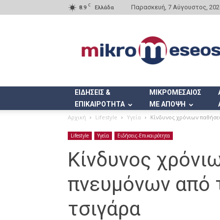
C
Παρασκευή, 7 Αύγουστος, 202
8.9
Ελλάδα
Mikromeseos.gr
ΕΙΔΗΣΕΙΣ &
ΜΙΚΡΟΜΕΣΑΙΟΣ
ΕΠΙΚΑΙΡΟΤΗΤΑ
ΜΕ ΑΠΟΨΗ
Αρχική
Lifestyle
Υγεία
Κίνδυνος χρόνιων παθήσε
Lifestyle
Υγεία
Ειδήσεις-Επικαιρότητα
Κίνδυνος χρόνι
πνευμόνων από 
τσιγάρα