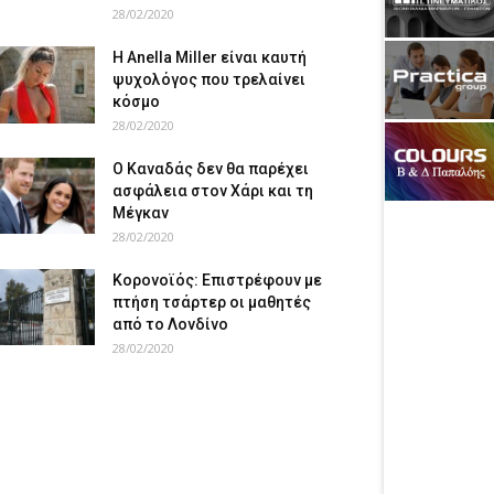
28/02/2020
Η Anella Miller είναι καυτή
ψυχολόγος που τρελαίνει
κόσμο
28/02/2020
Ο Καναδάς δεν θα παρέχει
ασφάλεια στον Χάρι και τη
Μέγκαν
28/02/2020
Κορονοϊός: Επιστρέφουν με
πτήση τσάρτερ οι μαθητές
από το Λονδίνο
28/02/2020