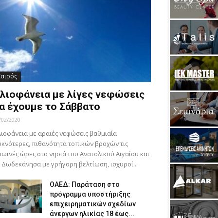
Καιρός
λιοφάνεια με λίγες νεφώσεις
α έχουμε το Σάββατο
/02/2020
ιοφάνεια με αραιές νεφώσεις βαθμιαία
κνότερες, πιθανότητα τοπικών βροχών τις
ωινές ώρες στα νησιά του Ανατολικού Αιγαίου και
 Δωδεκάνησα με γρήγορη βελτίωση, ισχυροί...
ΟΑΕΔ: Παράταση στο
πρόγραμμα υποστήριξης
επιχειρηματικών σχεδίων
άνεργων ηλικίας 18 έως...