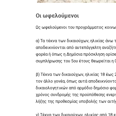
Οι ωφελούμενοι
Ως ωφελούμενοι του προγράμματος κοινων
α) Τα τέκνα των δικαιούχων, ηλικίας άνω
αποδεικνύονται από αυτεπάγγελτη αναζήτ
φορέα ή όπως η Δημόσια πρόσκληση ορίσει
συμπλήρωσης του 5ου έτους θεωρείται η 0
β) Τέκνα των δικαιούχων, ηλικίας 18 έως
τον άλλο γονέα, όπως αυτά αποδεικνύοντ
δικαιολογητικών από αρμόδιο δημόσιο φο
χρόνος συνδρομής της προϋπόθεσης ενεργ
λήξης της προθεσμίας υποβολής των αιτή
γ) Τέκνα των δικαιούχων, ηλικίας από 18