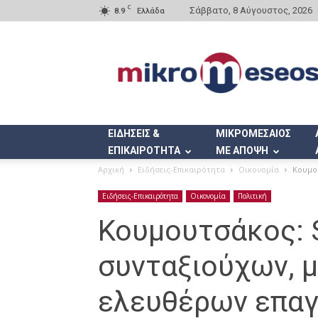
C
Σάββατο, 8 Αύγουστος, 2026
8.9
Ελλάδα
Mikromeseos.gr
ΕΙΔΗΣΕΙΣ &
ΜΙΚΡΟΜΕΣΑΙΟΣ
ΕΠΙΚΑΙΡΟΤΗΤΑ
ΜΕ ΑΠΟΨΗ
Αρχική
Ειδήσεις-Επικαιρότητα
Οικονομία
Κουμου
Ειδήσεις-Επικαιρότητα
Οικονομία
Πολιτική
Κουμουτσάκος: Se
συνταξιούχων, 
ελευθέρων επα