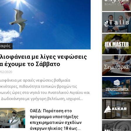
Καιρός
λιοφάνεια με λίγες νεφώσεις
α έχουμε το Σάββατο
/02/2020
ιοφάνεια με αραιές νεφώσεις βαθμιαία
κνότερες, πιθανότητα τοπικών βροχών τις
ωινές ώρες στα νησιά του Ανατολικού Αιγαίου και
 Δωδεκάνησα με γρήγορη βελτίωση, ισχυροί...
ΟΑΕΔ: Παράταση στο
πρόγραμμα υποστήριξης
επιχειρηματικών σχεδίων
άνεργων ηλικίας 18 έως...