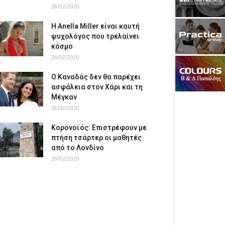
28/02/2020
Η Anella Miller είναι καυτή
ψυχολόγος που τρελαίνει
κόσμο
28/02/2020
Ο Καναδάς δεν θα παρέχει
ασφάλεια στον Χάρι και τη
Μέγκαν
28/02/2020
Κορονοϊός: Επιστρέφουν με
πτήση τσάρτερ οι μαθητές
από το Λονδίνο
28/02/2020