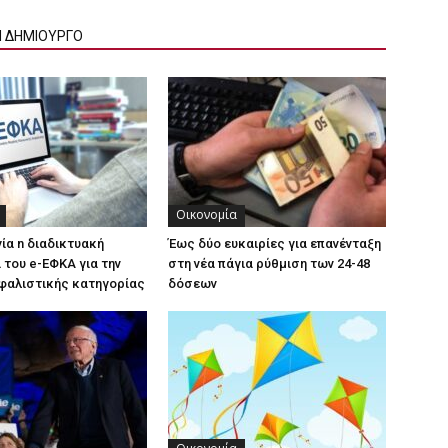
Ν ΔΗΜΙΟΥΡΓΟ
Οικονομία
γία n διαδικτυακή
Έως δύο ευκαιρίες για επανένταξη
του e-ΕΦΚΑ για την
στη νέα πάγια ρύθμιση των 24-48
φαλιστικής κατηγορίας
δόσεων