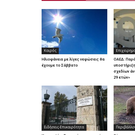
Καιρός
Επιχειρημ
Ηλιοφάνεια με λίγες νεφώσεις θα
ΟΑΕΔ: Παρ
έχουμε το Σάββατο
υποστήριξη
σχεδίων άν
29 ετών»
Ειδήσεις-Επικαιρότητα
Περιβάλλο