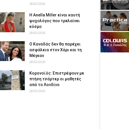
28/02/2020
Η Anella Miller είναι καυτή
ψυχολόγος που τρελαίνει
κόσμο
28/02/2020
Ο Καναδάς δεν θα παρέχει
ασφάλεια στον Χάρι και τη
Μέγκαν
28/02/2020
Κορονοϊός: Επιστρέφουν με
πτήση τσάρτερ οι μαθητές
από το Λονδίνο
28/02/2020