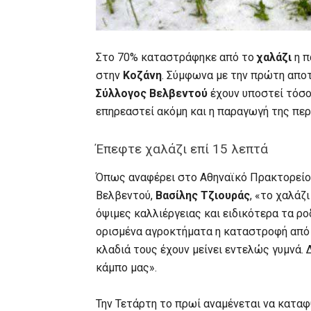
Στο 70% καταστράφηκε από το
χαλάζι
η π
στην
Κοζάνη
. Σύμφωνα με την πρώτη αποτ
Σύλλογος Βελβεντού
έχουν υποστεί τόσο
επηρεαστεί ακόμη και η παραγωγή της περι
Έπεφτε χαλάζι επί 15 λεπτά
Όπως αναφέρει στο Αθηναϊκό Πρακτορείο
Βελβεντού,
Βασίλης Τζιουράς
, «το χαλάζ
όψιμες καλλιέργειας και ειδικότερα τα ροδ
ορισμένα αγροκτήματα η καταστροφή από τ
κλαδιά τους έχουν μείνει εντελώς γυμνά.
κάμπο μας».
Την Τετάρτη το πρωί αναμένεται να κατα