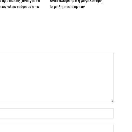
ι αρκούδες ,ανοίγει το
Ανακαλύφθηκε η μεγαλύτερη
του «Αρκτούρου» στο
έκρηξη στο σύμπαν