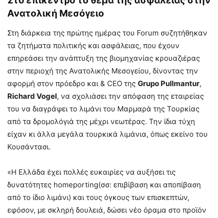
Στο επίκεντρο το θέμα της ασφάλειας στην
Ανατολική Μεσόγειο
Στη διάρκεια της πρώτης ημέρας του Forum συζητήθηκαν
τα ζητήματα πολιτικής και ασφάλειας, που έχουν
επηρεάσει την ανάπτυξη της βιομηχανίας κρουαζιέρας
στην περιοχή της Ανατολικής Μεσογείου, δίνοντας την
αφορμή στον πρόεδρο και & CEO της
Grupo Pullmantur
,
Richard Vogel
, να σχολιάσει την απόφαση της εταιρείας
του να διαγράψει το λιμάνι του Μαρμαρά της Τουρκίας
από τα δρομολόγιά της μέχρι νεωτέρας. Την ίδια τύχη
είχαν κι άλλα μεγάλα τουρκικά λιμάνια, όπως εκείνο του
Κουσάντασι.
«Η Ελλάδα έχει πολλές ευκαιρίες να αυξήσει τις
δυνατότητες homeporting(σσ: επιβίβαση και αποπίβαση
από το ίδιο λιμάνι) και τους όγκους των επισκεπτών,
εφόσον, με σκληρή δουλειά, δώσει νέο όραμα στο προϊόν