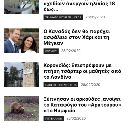
σχεδίων άνεργων ηλικίας 18
έως...
28/02/2020
ΧΡΗΜΑΤΟΔΟΤΉΣΕΙΣ - ΕΣΠΑ
Ο Καναδάς δεν θα παρέχει
ασφάλεια στον Χάρι και τη
Μέγκαν
28/02/2020
ΚΌΣΜΟΣ
Κορονοϊός: Επιστρέφουν με
πτήση τσάρτερ οι μαθητές από
το Λονδίνο
28/02/2020
ΕΙΔΉΣΕΙΣ-ΕΠΙΚΑΙΡΌΤΗΤΑ
Ξύπνησαν οι αρκούδες ,ανοίγει
το Καταφύγιο του «Αρκτούρου»
στο Νυμφαίο
28/02/2020
ΠΕΡΙΒΆΛΛΟΝ