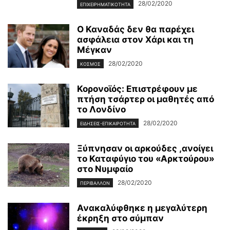
28/02/2020
ΕΠΙΧΕΙΡΗΜΑΤΙΚΌΤΗΤΑ
Ο Καναδάς δεν θα παρέχει
ασφάλεια στον Χάρι και τη
Μέγκαν
28/02/2020
ΚΌΣΜΟΣ
Κορονοϊός: Επιστρέφουν με
πτήση τσάρτερ οι μαθητές από
το Λονδίνο
28/02/2020
ΕΙΔΉΣΕΙΣ-ΕΠΙΚΑΙΡΌΤΗΤΑ
Ξύπνησαν οι αρκούδες ,ανοίγει
το Καταφύγιο του «Αρκτούρου»
στο Νυμφαίο
28/02/2020
ΠΕΡΙΒΆΛΛΟΝ
Ανακαλύφθηκε η μεγαλύτερη
έκρηξη στο σύμπαν