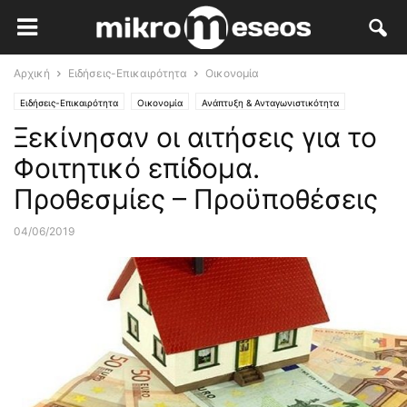
Αρχική
Ειδήσεις-Επικαιρότητα
Οικονομία
Ειδήσεις-Επικαιρότητα
Οικονομία
Ανάπτυξη & Ανταγωνιστικότητα
Ξεκίνησαν οι αιτήσεις για το
Κλάδοι Αιχμής
Φοιτητικό επίδομα.
Προθεσμίες – Προϋποθέσεις
04/06/2019