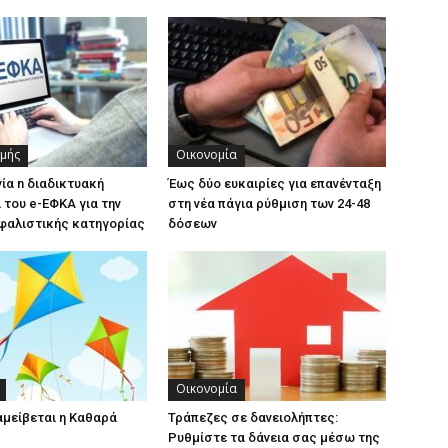
χμής
Οικονομία
γία n διαδικτυακή
Έως δύο ευκαιρίες για επανένταξη
του e-ΕΦΚΑ για την
στη νέα πάγια ρύθμιση των 24-48
φαλιστικής κατηγορίας
δόσεων
Οικονομία
αμείβεται η Καθαρά
Τράπεζες σε δανειολήπτες:
Ρυθμίστε τα δάνεια σας μέσω της