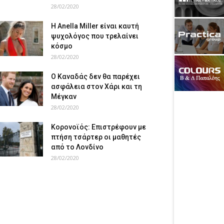
28/02/2020
Η Anella Miller είναι καυτή
ψυχολόγος που τρελαίνει
κόσμο
28/02/2020
Ο Καναδάς δεν θα παρέχει
ασφάλεια στον Χάρι και τη
Μέγκαν
28/02/2020
Κορονοϊός: Επιστρέφουν με
πτήση τσάρτερ οι μαθητές
από το Λονδίνο
28/02/2020