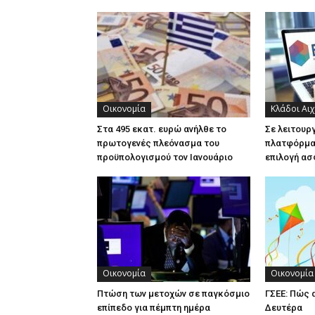
Οικονομία
Κλάδοι Αι
Στα 495 εκατ. ευρώ ανήλθε το
Σε λειτουρ
πρωτογενές πλεόνασμα του
πλατφόρμα 
προϋπολογισμού τον Ιανουάριο
επιλογή ασ
Οικονομία
Οικονομία
Πτώση των μετοχών σε παγκόσμιο
ΓΣΕΕ: Πώς 
επίπεδο για πέμπτη ημέρα
Δευτέρα