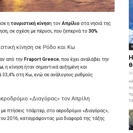
ασε η
τουριστική κίνησ
η τον
Απρίλιο
στα νησιά της
ηση, σε σχέση με πέρυσι, που ξεπερνά το
30%
.
ιστική κίνηση σε Ρόδο και Κω
Η
αν από την
Fraport Greece
, που έχει αναλάβει την
θ
ω
, η κίνηση ήταν σημαντικά αυξημένη και
28
ά 33,4% στη Κω, ενώ σε ανάλογους ρυθμούς
Ηλ
πυ
πρ
 αεροδρόμιο «Διαγόρας» τον Απρίλη
τα
 με πτήσεις τσάρτερ, στο αεροδρόμιο «Διαγόρας»,
 του 2016, καταγράφοντας μια διαφορά της τάξης