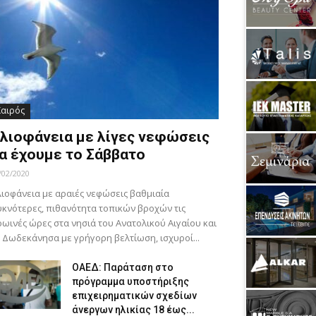
Καιρός
λιοφάνεια με λίγες νεφώσεις
α έχουμε το Σάββατο
/02/2020
ιοφάνεια με αραιές νεφώσεις βαθμιαία
κνότερες, πιθανότητα τοπικών βροχών τις
ωινές ώρες στα νησιά του Ανατολικού Αιγαίου και
 Δωδεκάνησα με γρήγορη βελτίωση, ισχυροί...
ΟΑΕΔ: Παράταση στο
πρόγραμμα υποστήριξης
επιχειρηματικών σχεδίων
άνεργων ηλικίας 18 έως...