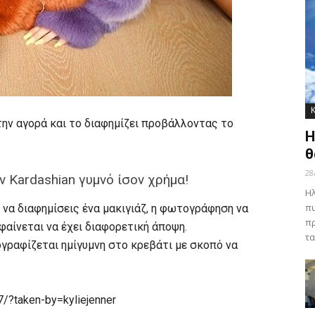
στην αγορά και το διαφημίζει προβάλλοντας το
Η
θ
28
 Kardashian γυμνό ίσον χρήμα!
Ηλ
πυ
 να διαφημίσεις ένα μακιγιάζ, η φωτογράφηση να
πρ
φαίνεται να έχει διαφορετική άποψη.
τα
ογραφίζεται ημίγυμνη στο κρεβάτι με σκοπό να
/?taken-by=kyliejenner