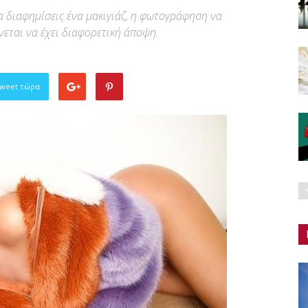
α διαφημίσεις ένα μακιγιάζ, η φωτογράφηση να
νεται να έχει διαφορετική άποψη.
Tweet τώρα