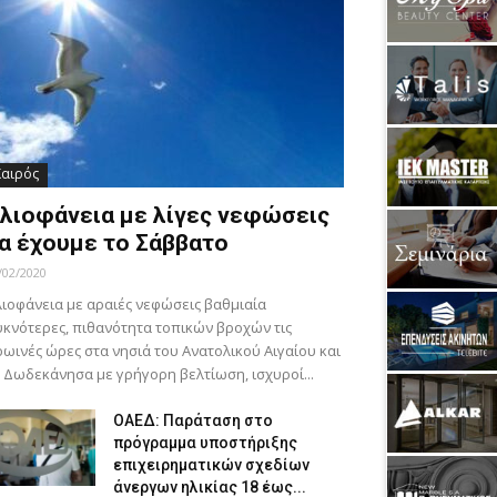
Καιρός
λιοφάνεια με λίγες νεφώσεις
α έχουμε το Σάββατο
/02/2020
ιοφάνεια με αραιές νεφώσεις βαθμιαία
κνότερες, πιθανότητα τοπικών βροχών τις
ωινές ώρες στα νησιά του Ανατολικού Αιγαίου και
 Δωδεκάνησα με γρήγορη βελτίωση, ισχυροί...
ΟΑΕΔ: Παράταση στο
πρόγραμμα υποστήριξης
επιχειρηματικών σχεδίων
άνεργων ηλικίας 18 έως...