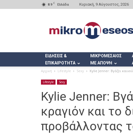
C
Κυριακή, 9 Αύγουστος, 2026
8.9
Ελλάδα
Mikromeseos.gr
ΕΙΔΗΣΕΙΣ &
ΜΙΚΡΟΜΕΣΑΙΟΣ
ΕΠΙΚΑΙΡΟΤΗΤΑ
ΜΕ ΑΠΟΨΗ
Αρχική
Lifestyle
Sexy
Kylie Jenner: Βγάζει καιν
Lifestyle
Sexy
Kylie Jenner: Βγ
κραγιόν και το δ
προβάλλοντας τ