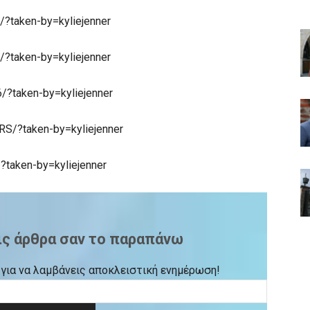
?taken-by=kyliejenner
?taken-by=kyliejenner
/?taken-by=kyliejenner
S/?taken-by=kyliejenner
?taken-by=kyliejenner
ις άρθρα σαν το παραπάνω
ck για να λαμβάνεις αποκλειστική ενημέρωση!