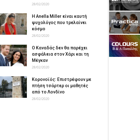
28/02/2020
Η Anella Miller είναι καυτή
ψυχολόγος που τρελαίνει
κόσμο
28/02/2020
Ο Καναδάς δεν θα παρέχει
ασφάλεια στον Χάρι και τη
Μέγκαν
28/02/2020
Κορονοϊός: Επιστρέφουν με
πτήση τσάρτερ οι μαθητές
από το Λονδίνο
28/02/2020