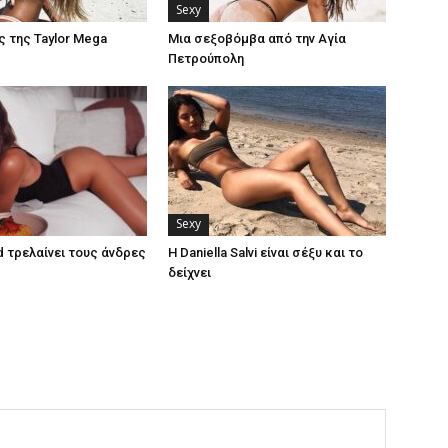
Sexy
ς της Taylor Mega
Μια σεξοβόμβα από την Αγία
Πετρούπολη
Sexy
d τρελαίνει τους άνδρες
Η Daniella Salvi είναι σέξυ και το
δείχνει