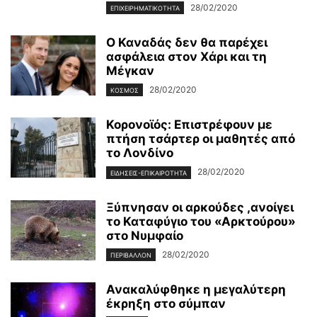
28/02/2020
ΕΠΙΧΕΙΡΗΜΑΤΙΚΌΤΗΤΑ
Ο Καναδάς δεν θα παρέχει
ασφάλεια στον Χάρι και τη
Μέγκαν
28/02/2020
ΚΌΣΜΟΣ
Κορονοϊός: Επιστρέφουν με
πτήση τσάρτερ οι μαθητές από
το Λονδίνο
28/02/2020
ΕΙΔΉΣΕΙΣ-ΕΠΙΚΑΙΡΌΤΗΤΑ
Ξύπνησαν οι αρκούδες ,ανοίγει
το Καταφύγιο του «Αρκτούρου»
στο Νυμφαίο
28/02/2020
ΠΕΡΙΒΆΛΛΟΝ
Ανακαλύφθηκε η μεγαλύτερη
έκρηξη στο σύμπαν