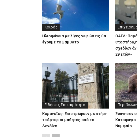
Καιρός
Επιχειρημ
Ηλιοφάνεια με λίγες νεφώσεις θα
ΟΑΕΔ: Παρ
έχουμε το Σάββατο
υποστήριξη
σχεδίων άν
29 ετών»
Ειδήσεις-Επικαιρότητα
Περιβάλλο
Κορονοϊός: Επιστρέφουν με πτήση
Ξύπνησαν ο
τσάρτερ οι μαθητές από το
Καταφύγιο 
Λονδίνο
Νυμφαίο