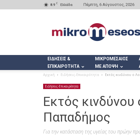
C
Πέμπτη, 6 Αύγουστος, 2026
8.9
Ελλάδα
Mikromeseos.gr
ΕΙΔΗΣΕΙΣ &
ΜΙΚΡΟΜΕΣΑΙΟΣ
ΕΠΙΚΑΙΡΟΤΗΤΑ
ΜΕ ΑΠΟΨΗ
Αρχική
Ειδήσεις-Επικαιρότητα
Εκτός κινδύνου ο Λ
Ειδήσεις-Επικαιρότητα
Εκτός κινδύνου
Παπαδήμος
Για την κατάσταση της υγείας του πρώην 