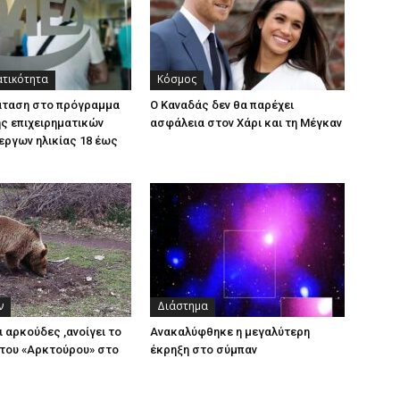
ατικότητα
Κόσμος
άταση στο πρόγραμμα
Ο Καναδάς δεν θα παρέχει
ς επιχειρηματικών
ασφάλεια στον Χάρι και τη Μέγκαν
εργων ηλικίας 18 έως
ν
Διάστημα
ι αρκούδες ,ανοίγει το
Ανακαλύφθηκε η μεγαλύτερη
του «Αρκτούρου» στο
έκρηξη στο σύμπαν