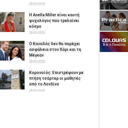
28/02/2020
Η Anella Miller είναι καυτή
ψυχολόγος που τρελαίνει
κόσμο
28/02/2020
Ο Καναδάς δεν θα παρέχει
ασφάλεια στον Χάρι και τη
Μέγκαν
28/02/2020
Κορονοϊός: Επιστρέφουν με
πτήση τσάρτερ οι μαθητές
από το Λονδίνο
28/02/2020