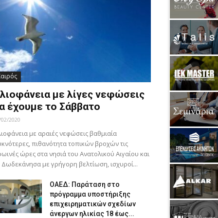
Καιρός
λιοφάνεια με λίγες νεφώσεις
α έχουμε το Σάββατο
/02/2020
ιοφάνεια με αραιές νεφώσεις βαθμιαία
κνότερες, πιθανότητα τοπικών βροχών τις
ωινές ώρες στα νησιά του Ανατολικού Αιγαίου και
 Δωδεκάνησα με γρήγορη βελτίωση, ισχυροί...
ΟΑΕΔ: Παράταση στο
πρόγραμμα υποστήριξης
επιχειρηματικών σχεδίων
άνεργων ηλικίας 18 έως...