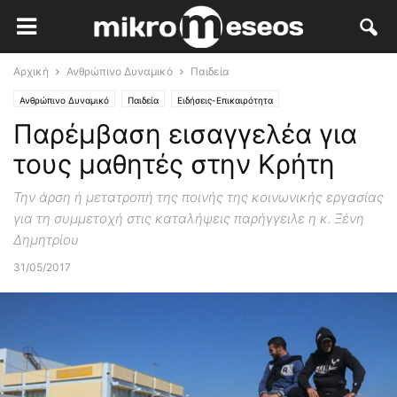
Αρχική
Ανθρώπινο Δυναμικό
Παιδεία
Ανθρώπινο Δυναμικό
Παιδεία
Ειδήσεις-Επικαιρότητα
Παρέμβαση εισαγγελέα για
τους μαθητές στην Κρήτη
Την άρση ή μετατροπή της ποινής της κοινωνικής εργασίας
για τη συμμετοχή στις καταλήψεις παρήγγειλε η κ. Ξένη
Δημητρίου
31/05/2017