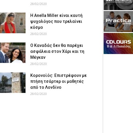
28/02/2020
Η Anella Miller είναι καυτή
ψυχολόγος που τρελαίνει
κόσμο
28/02/2020
Ο Καναδάς δεν θα παρέχει
ασφάλεια στον Χάρι και τη
Μέγκαν
28/02/2020
Κορονοϊός: Επιστρέφουν με
πτήση τσάρτερ οι μαθητές
από το Λονδίνο
28/02/2020