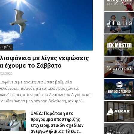
Καιρός
λιοφάνεια με λίγες νεφώσεις
α έχουμε το Σάββατο
/02/2020
ιοφάνεια με αραιές νεφώσεις βαθμιαία
κνότερες, πιθανότητα τοπικών βροχών τις
ωινές ώρες στα νησιά του Ανατολικού Αιγαίου και
 Δωδεκάνησα με γρήγορη βελτίωση, ισχυροί...
ΟΑΕΔ: Παράταση στο
πρόγραμμα υποστήριξης
επιχειρηματικών σχεδίων
άνεργων ηλικίας 18 έως...