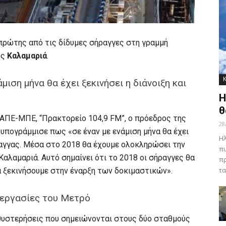
 πρώτης από τις δίδυμες σήραγγες στη γραμμή
ος
Καλαμαριά
.
μιση μήνα θα έχει ξεκινήσει η διάνοιξη και
Η
θ
ΑΠΕ-ΜΠΕ, “Πρακτορείο 104,9 FM”, ο πρόεδρος της
28
, υπογράμμισε πως «σε έναν με ενάμιση μήνα θα έχει
Ηλ
ήραγγας. Μέσα στο 2018 θα έχουμε ολοκληρώσει την
πυ
αλαμαριά. Αυτό σημαίνει ότι το 2018 οι σήραγγες θα
πρ
τα
να ξεκινήσουμε στην έναρξη των δοκιμαστικών».
 εργασίες του Μετρό
θυστερήσεις που σημειώνονται στους δύο σταθμούς