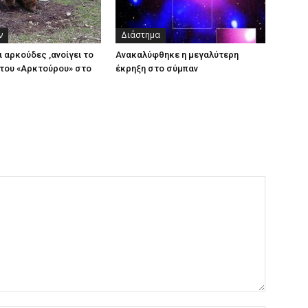
ν
Διάστημα
ι αρκούδες ,ανοίγει το
Ανακαλύφθηκε η μεγαλύτερη
του «Αρκτούρου» στο
έκρηξη στο σύμπαν