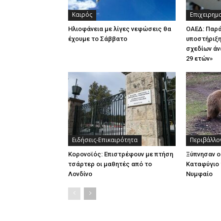
Καιρός
Επιχειρημ
Ηλιοφάνεια με λίγες νεφώσεις θα
ΟΑΕΔ: Παρ
έχουμε το Σάββατο
υποστήριξη
σχεδίων άν
29 ετών»
Ειδήσεις-Επικαιρότητα
Περιβάλλο
Κορονοϊός: Επιστρέφουν με πτήση
Ξύπνησαν ο
τσάρτερ οι μαθητές από το
Καταφύγιο 
Λονδίνο
Νυμφαίο