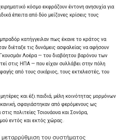
χειρηματικό κόσμο εκφράζουν έντονη ανησυχία για
ιδικά έπειτα από δύο μείζονες κρίσεις τους
Ομπραδόρ κατήγγειλαν πως έκανε το κράτος να
ταν διέταξε τις δυνάμεις ασφαλείας να αφήσουν
» Γκουσμάν Λοέρα — του διαβόητου βαρόνου των
τεί στις ΗΠΑ — που είχαν συλλάβει στην πόλη
σφαγής από τους σικάριος, τους εκτελεστές, του
 μητέρες και έξι παιδιά, μέλη κοινότητας μορμόνων
ρικανική, σφαγιάστηκαν από φερόμενους ως
στις πολιτείες Τσιουάουα και Σονόρα,
ού εντός και εκτός χώρας.
η μεταρρύθμιση του συστήματος