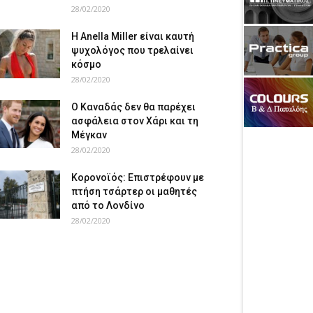
28/02/2020
Η Anella Miller είναι καυτή
ψυχολόγος που τρελαίνει
κόσμο
28/02/2020
Ο Καναδάς δεν θα παρέχει
ασφάλεια στον Χάρι και τη
Μέγκαν
28/02/2020
Κορονοϊός: Επιστρέφουν με
πτήση τσάρτερ οι μαθητές
από το Λονδίνο
28/02/2020