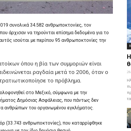
019 συνολικά 34.582 ανθρωποκτονίες, τον
που άρχισαν να τηρούνται επίσημα δεδομένα για το
αυτός ισούται με περίπου 95 ανθρωποκτονίες την
Η
τοίκων όπου η βία των συμμοριών είναι
θ
πιδεινώνεται ραγδαία μετά το 2006, όταν ο
28
τρατιωτικοποίησε το πρόβλημα.
Ηλ
πυ
δολοφονηθεί στο Μεξικό, σύμφωνα με την
πρ
τα
τήματος Δημόσιας Ασφάλειας, που πάντως δεν
ατα ανθρώπων του οργανωμένου εγκλήματος.
κόρ (33.743 ανθρωποκτονίες), που καταρρίφθηκε
μφωνα με τον ίδιο δημόσιο θεσμό.