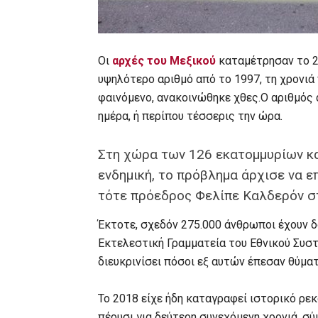
Οι
αρχές του Μεξικού
καταμέτρησαν το 2
υψηλότερο αριθμό από το 1997, τη χρονιά 
φαινόμενο, ανακοινώθηκε χθες.Ο αριθμός 
ημέρα, ή περίπου τέσσερις την ώρα.
Στη χώρα των 126 εκατομμυρίων κα
ενδημική, το πρόβλημα άρχισε να ε
τότε πρόεδρος Φελίπε Καλδερόν σ
Έκτοτε, σχεδόν 275.000 άνθρωποι έχουν 
Εκτελεστική Γραμματεία του Εθνικού Συσ
διευκρινίσει πόσοι εξ αυτών έπεσαν θύμ
Το 2018 είχε ήδη καταγραφεί ιστορικό ρε
πέρυσι για δεύτερη συνεχόμενη χρονιά, σύ