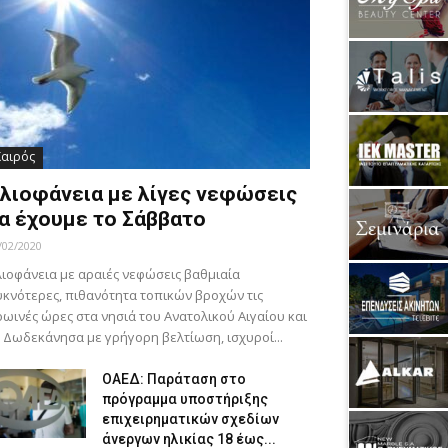
Καιρός
λιοφάνεια με λίγες νεφώσεις
α έχουμε το Σάββατο
/02/2020
ιοφάνεια με αραιές νεφώσεις βαθμιαία
κνότερες, πιθανότητα τοπικών βροχών τις
ωινές ώρες στα νησιά του Ανατολικού Αιγαίου και
 Δωδεκάνησα με γρήγορη βελτίωση, ισχυροί...
ΟΑΕΔ: Παράταση στο
πρόγραμμα υποστήριξης
επιχειρηματικών σχεδίων
άνεργων ηλικίας 18 έως...