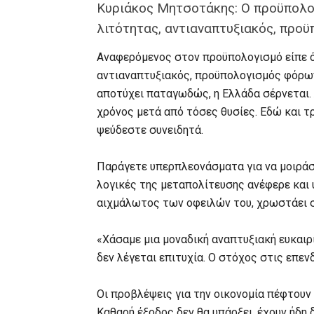
Κυριάκος Μητσοτάκης: Ο προϋπολο
λιτότητας, αντιαναπτυξιακός, προϋ
Αναφερόμενος στον προϋπολογισμό είπε ό
αντιαναπτυξιακός, προϋπολογισμός φόρων κ
αποτύχει παταγωδώς, η Ελλάδα σέρνεται. 
χρόνος μετά από τόσες θυσίες. Εδώ και τ
ψεύδεστε συνειδητά.
Παράγετε υπερπλεονάσματα για να μοιράσ
λογικές της μεταπολίτευσης ανέφερε και 
αιχμάλωτος των οφειλών του, χρωστάει σ
«Χάσαμε μια μοναδική αναπτυξιακή ευκαιρί
δεν λέγεται επιτυχία. Ο στόχος στις επενδ
Οι προβλέψεις για την οικονομία πέφτουν 
Καθαρή έξοδος δεν θα υπάρξει, έχουν ήδη 