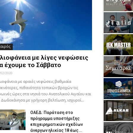
Καιρός
λιοφάνεια με λίγες νεφώσεις
α έχουμε το Σάββατο
/02/2020
ιοφάνεια με αραιές νεφώσεις βαθμιαία
κνότερες, πιθανότητα τοπικών βροχών τις
ωινές ώρες στα νησιά του Ανατολικού Αιγαίου και
 Δωδεκάνησα με γρήγορη βελτίωση, ισχυροί...
ΟΑΕΔ: Παράταση στο
πρόγραμμα υποστήριξης
επιχειρηματικών σχεδίων
άνεργων ηλικίας 18 έως...