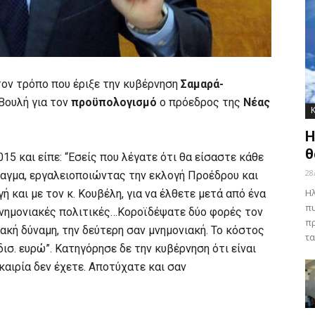
τον τρόπο που έριξε την κυβέρνηση
Σαμαρά-
 Βουλή για τον
προϋπολογισμό
ο πρόεδρος της
Νέας
Η
θ
5 και είπε: “Εσείς που λέγατε ότι θα είσαστε κάθε
28
ταγμα, εργαλειοποιώντας την εκλογή Προέδρου και
Ηλ
 και με τον κ. Κουβέλη, για να έλθετε μετά από ένα
πυ
μνημονιακές πολιτικές…Κοροϊδέψατε δύο φορές τον
πρ
ιακή δύναμη, την δεύτερη σαν μνημονιακή. Το κόστος
τα
δισ. ευρώ”. Κατηγόρησε δε την κυβέρνηση ότι είναι
υκαιρία δεν έχετε. Αποτύχατε και σαν