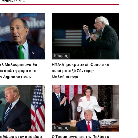
Ν ΔΗΜΙΟΥΡΓΟ
Κόσμος
ικλ Μπλούμπεργκ θα
ΗΠΑ-Δημοκρατικοί: Φραστικά
ει πρώτη φορά στο
πυρά μεταξύ Σάντερς-
ων Δημοκρατικών
Μπλούμπεργκ
Κόσμος
α αθώωσε τον πρόεδρο
Ο Τραμπ αγνόησε την Πελόσι κι