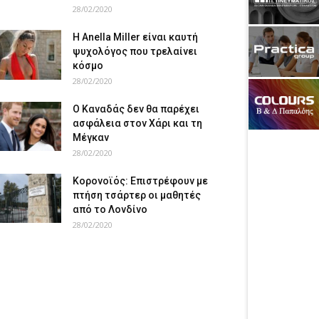
28/02/2020
Η Anella Miller είναι καυτή
ψυχολόγος που τρελαίνει
κόσμο
28/02/2020
Ο Καναδάς δεν θα παρέχει
ασφάλεια στον Χάρι και τη
Μέγκαν
28/02/2020
Κορονοϊός: Επιστρέφουν με
πτήση τσάρτερ οι μαθητές
από το Λονδίνο
28/02/2020