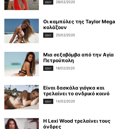
28/02/2020
SEXY
Οι καμπύλες της Taylor Mega
κολάζουν
25/02/2020
SEXY
Μια σεξοβόμβα από την Αγία
Πετρούπολη
18/02/2020
SEXY
Είναι δασκάλα γιόγκα και
τρελαίνει το ανδρικό κοινό
14/02/2020
SEXY
Η Lexi Wood τρελαίνει τους
άνδρες