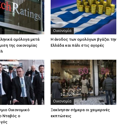
Οικονομία
λληνικά ομόλογα μετά
Η άνοδος των ομολόγων βγάζει την
μιση της οικονομίας
Ελλάδα και πάλι στις αγορές
ch
Οικονομία
μιο Οικονομικό
Ξεκίνησαν σήμερα οι χειμερινές
ο Νταβός ο
εκπτώσεις
ργός