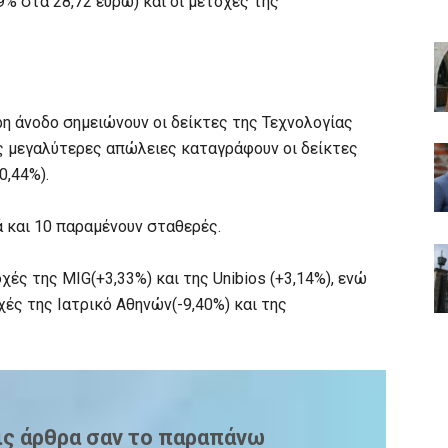
9% στα 28,72 ευρώ) και οι μετοχές της
ρη άνοδο σημειώνουν οι δείκτες της Τεχνολογίας
τις μεγαλύτερες απώλειες καταγράφουν οι δείκτες
0,44%).
ά και 10 παραμένουν σταθερές.
ές της MIG(+3,33%) και της Unibios (+3,14%), ενώ
ές της Ιατρικό Αθηνών(-9,40%) και της
ις άρθρα σαν το παραπάνω