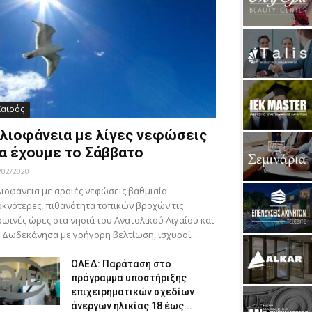
Καιρός
λιοφάνεια με λίγες νεφώσεις
α έχουμε το Σάββατο
/02/2020
ιοφάνεια με αραιές νεφώσεις βαθμιαία
κνότερες, πιθανότητα τοπικών βροχών τις
ωινές ώρες στα νησιά του Ανατολικού Αιγαίου και
 Δωδεκάνησα με γρήγορη βελτίωση, ισχυροί...
ΟΑΕΔ: Παράταση στο
πρόγραμμα υποστήριξης
επιχειρηματικών σχεδίων
άνεργων ηλικίας 18 έως...