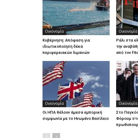
Οικονομία
Οικονομία
Κυβέρνηση: Απόφαση για
Ράλι στα ε
ιδιωτικοποίηση δέκα
την αναβάθ
περιφερειακών λιμανιών
από τον Fit
Οικονομία
Οικονομία
Οι ΗΠΑ θέλουν άμεσα εμπορική
Στο Παγκόσ
συμφωνία με το Ηνωμένο Βασίλειο
Φόρουμ στ
πρωθυπου