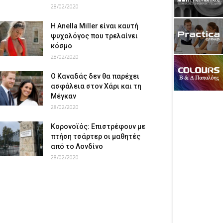
28/02/2020
Η Anella Miller είναι καυτή
ψυχολόγος που τρελαίνει
κόσμο
28/02/2020
Ο Καναδάς δεν θα παρέχει
ασφάλεια στον Χάρι και τη
Μέγκαν
28/02/2020
Κορονοϊός: Επιστρέφουν με
πτήση τσάρτερ οι μαθητές
από το Λονδίνο
28/02/2020