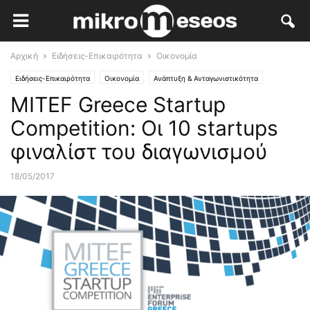
Αρχική
Ειδήσεις-Επικαιρότητα
Οικονομία
Ειδήσεις-Επικαιρότητα
Οικονομία
Ανάπτυξη & Ανταγωνιστικότητα
MITEF Greece Startup
Start Ups
Competition: Οι 10 startups
φιναλίστ του διαγωνισμού
18/05/2017