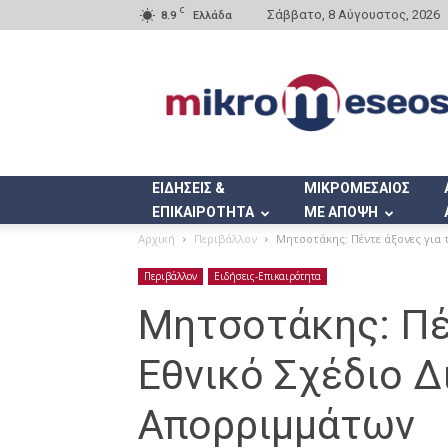
C
Σάββατο, 8 Αύγουστος, 2026
8.9
Ελλάδα
Mikromeseos.gr
ΕΙΔΗΣΕΙΣ &
ΜΙΚΡΟΜΕΣΑΙΟΣ
ΕΠΙΚΑΙΡΟΤΗΤΑ
ΜΕ ΑΠΟΨΗ
Αρχική
Περιβάλλον
Μητσοτάκης: Πέντε άξονες για 
Περιβάλλον
Ειδήσεις-Επικαιρότητα
Μητσοτάκης: Πέ
Εθνικό Σχέδιο Δ
Απορριμμάτων