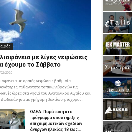
Καιρός
λιοφάνεια με λίγες νεφώσεις
α έχουμε το Σάββατο
/02/2020
ιοφάνεια με αραιές νεφώσεις βαθμιαία
κνότερες, πιθανότητα τοπικών βροχών τις
ωινές ώρες στα νησιά του Ανατολικού Αιγαίου και
 Δωδεκάνησα με γρήγορη βελτίωση, ισχυροί...
ΟΑΕΔ: Παράταση στο
πρόγραμμα υποστήριξης
επιχειρηματικών σχεδίων
άνεργων ηλικίας 18 έως...