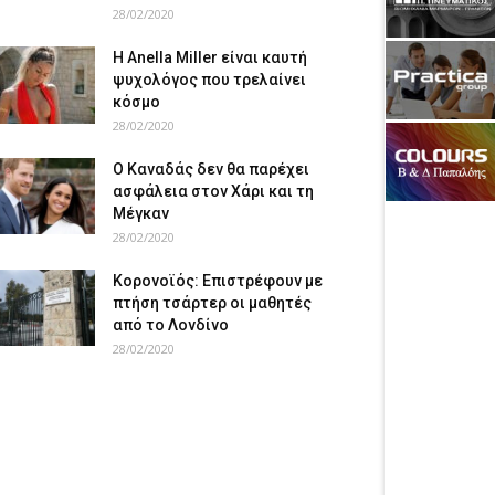
28/02/2020
Η Anella Miller είναι καυτή
ψυχολόγος που τρελαίνει
κόσμο
28/02/2020
Ο Καναδάς δεν θα παρέχει
ασφάλεια στον Χάρι και τη
Μέγκαν
28/02/2020
Κορονοϊός: Επιστρέφουν με
πτήση τσάρτερ οι μαθητές
από το Λονδίνο
28/02/2020