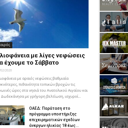
Καιρός
λιοφάνεια με λίγες νεφώσεις
α έχουμε το Σάββατο
/02/2020
ιοφάνεια με αραιές νεφώσεις βαθμιαία
κνότερες, πιθανότητα τοπικών βροχών τις
ωινές ώρες στα νησιά του Ανατολικού Αιγαίου και
 Δωδεκάνησα με γρήγορη βελτίωση, ισχυροί...
ΟΑΕΔ: Παράταση στο
πρόγραμμα υποστήριξης
επιχειρηματικών σχεδίων
άνεργων ηλικίας 18 έως...