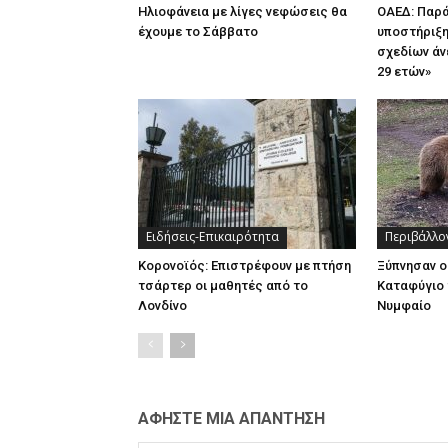
Ηλιοφάνεια με λίγες νεφώσεις θα
ΟΑΕΔ: Παρ
έχουμε το Σάββατο
υποστήριξη
σχεδίων άν
29 ετών»
Ειδήσεις-Επικαιρότητα
Περιβάλλο
Κορονοϊός: Επιστρέφουν με πτήση
Ξύπνησαν ο
τσάρτερ οι μαθητές από το
Καταφύγιο 
Λονδίνο
Νυμφαίο
ΑΦΗΣΤΕ ΜΙΑ ΑΠΑΝΤΗΣΗ