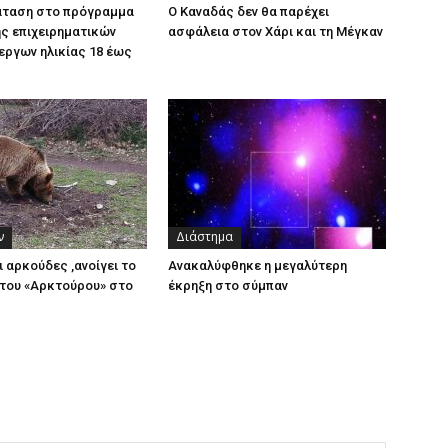
άταση στο πρόγραμμα
Ο Καναδάς δεν θα παρέχει
ς επιχειρηματικών
ασφάλεια στον Χάρι και τη Μέγκαν
εργων ηλικίας 18 έως
ν
Διάστημα
ι αρκούδες ,ανοίγει το
Ανακαλύφθηκε η μεγαλύτερη
του «Αρκτούρου» στο
έκρηξη στο σύμπαν