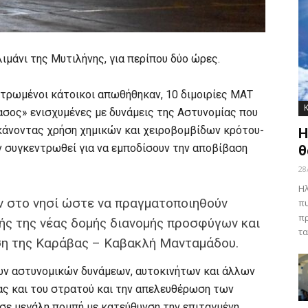
ιμάνι της Μυτιλήνης, για περίπου δύο ώρες.
εντρωμένοι κάτοικοι απωθήθηκαν, 10 διμοιρίες ΜΑΤ
ασος» ενισχυμένες με δυνάμεις της Αστυνομίας που
κάνοντας χρήση χημικών και χειροβομβίδων κρότου-
Η
ν συγκεντρωθεί για να εμποδίσουν την αποβίβαση
θ
28
Ηλ
ν στο νησί ώστε να πραγματοποιηθούν
πυ
πρ
ής της νέας δομής διανομής προσφύγων και
τα
ση της Καράβας – Καβακλή Μανταμάδου.
ν αστυνομικών δυνάμεων, αυτοκινήτων και άλλων
ς και του στρατού και την απελευθέρωση των
ησε μεγάλη πομπή με κατεύθυνση την επιταγμένη