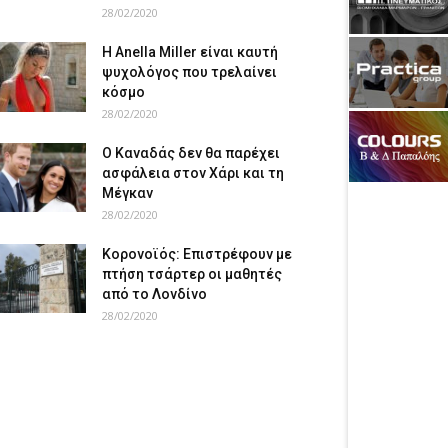
28/02/2020
Η Anella Miller είναι καυτή
ψυχολόγος που τρελαίνει
κόσμο
28/02/2020
Ο Καναδάς δεν θα παρέχει
ασφάλεια στον Χάρι και τη
Μέγκαν
28/02/2020
Κορονοϊός: Επιστρέφουν με
πτήση τσάρτερ οι μαθητές
από το Λονδίνο
28/02/2020