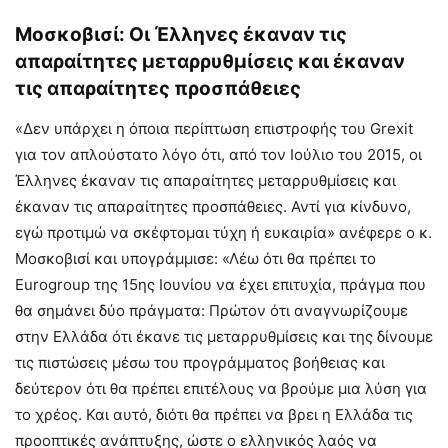
Μοσκοβισί: Οι Έλληνες έκαναν τις
απαραίτητες μεταρρυθμίσεις και έκαναν
τις απαραίτητες προσπάθειες
«Δεν υπάρχει η όποια περίπτωση επιστροφής του Grexit
για τον απλούστατο λόγο ότι, από τον Ιούλιο του 2015, οι
Έλληνες έκαναν τις απαραίτητες μεταρρυθμίσεις και
έκαναν τις απαραίτητες προσπάθειες. Αντί για κίνδυνο,
εγώ προτιμώ να σκέφτομαι τύχη ή ευκαιρία» ανέφερε ο κ.
Μοσκοβισί και υπογράμμισε: «Λέω ότι θα πρέπει το
Eurogroup της 15ης Ιουνίου να έχει επιτυχία, πράγμα που
θα σημάνει δύο πράγματα: Πρώτον ότι αναγνωρίζουμε
στην Ελλάδα ότι έκανε τις μεταρρυθμίσεις και της δίνουμε
τις πιστώσεις μέσω του προγράμματος βοήθειας και
δεύτερον ότι θα πρέπει επιτέλους να βρούμε μια λύση για
το χρέος. Και αυτό, διότι θα πρέπει να βρει η Ελλάδα τις
προοπτικές ανάπτυξης, ώστε ο ελληνικός λαός να