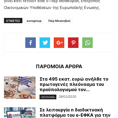
γίνει κάτι τέτοιο» είπε ο Πιερ Μοσκοβισί, Επίτροπος
Οικονομικών Υποθέσεων της Ευρωπαϊκής Ενωσης,
ΕΤΙΚΕΤΕΣ
eurogroup
Πιέρ Μοσκοβισί
ΠΑΡΟΜΟΙΑ ΑΡΘΡΑ
Στα 495 εκατ. ευρώ ανήλθε το
πρωτογενές πλεόνασμα του
προϋπολογισμού τον...
28/02/2020
ΟΙΚΟΝΟΜΊΑ
Σε λειτουργία n διαδικτυακή
πλατφόρμα του e-ΕΦΚΑ για την