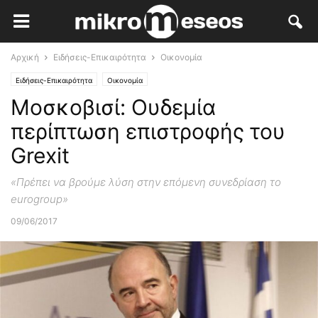
Αρχική
Ειδήσεις-Επικαιρότητα
Οικονομία
Ειδήσεις-Επικαιρότητα
Οικονομία
Μοσκοβισί: Ουδεμία
περίπτωση επιστροφής του
Grexit
«Πρέπει να βρούμε λύση στην επόμενη συνεδρίαση το
eurogroup»
09/06/2017