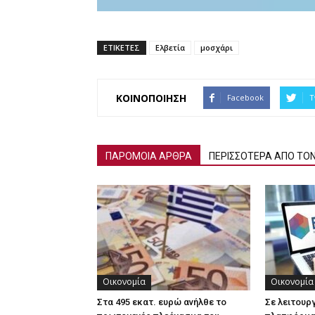
ΕΤΙΚΕΤΕΣ
Ελβετία
μοσχάρι
ΚΟΙΝΟΠΟΙΗΣΗ
Facebook
T
ΠΑΡΟΜΟΙΑ ΑΡΘΡΑ
ΠΕΡΙΣΣΟΤΕΡΑ ΑΠΟ ΤΟ
Οικονομία
Οικονομία
Στα 495 εκατ. ευρώ ανήλθε το
Σε λειτουρ