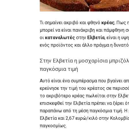
Τι σημαίνει ακριβό και φθηνό
κρέας
; Πως 
μπορεί να είναι πανάκριβη και πάμφθηνη σ
οι
καταναλωτές
στην
Ελβετία
, είναι η υ
ενός προϊόντος και άλλο πράγμα η δυνατό
Στην Ελβετία η μοσχαρίσια μπριζό
παγκόσμια τιμή
Αυτό είναι ένα συμπέρασμα που βγαίνει α
ερεύνησε την τιμή του κρέατος σε περισσ
το ακριβότερο κρέας πωλείται στην Ελβετ
επισκεφθεί την Ελβετία πρέπει να ξέρει ό
παραπάνω από τη μέση παγκόσμια τιμή. Η 
Ελβετία και 2,67 ευρώ/κιλό στην Κολομβία
παγκοσμίως.