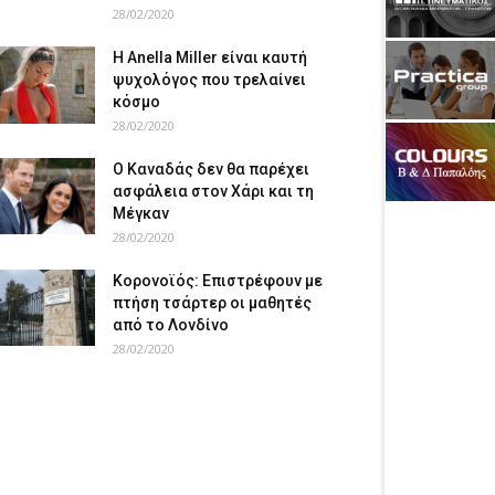
28/02/2020
Η Anella Miller είναι καυτή
ψυχολόγος που τρελαίνει
κόσμο
28/02/2020
Ο Καναδάς δεν θα παρέχει
ασφάλεια στον Χάρι και τη
Μέγκαν
28/02/2020
Κορονοϊός: Επιστρέφουν με
πτήση τσάρτερ οι μαθητές
από το Λονδίνο
28/02/2020