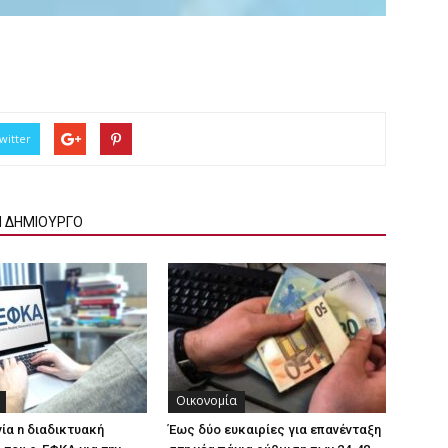
witter
Ν ΔΗΜΙΟΥΡΓΟ
Οικονομία
γία n διαδικτυακή
Έως δύο ευκαιρίες για επανένταξη