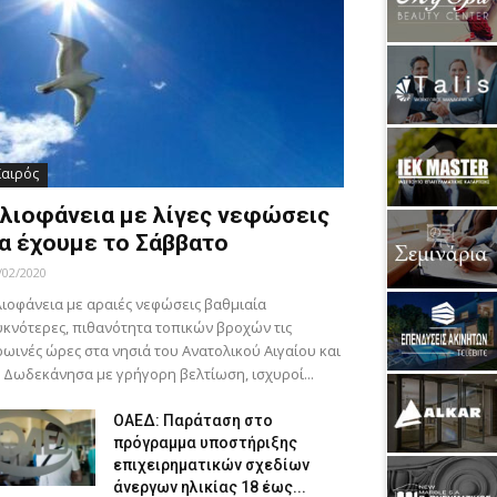
Καιρός
λιοφάνεια με λίγες νεφώσεις
α έχουμε το Σάββατο
/02/2020
ιοφάνεια με αραιές νεφώσεις βαθμιαία
κνότερες, πιθανότητα τοπικών βροχών τις
ωινές ώρες στα νησιά του Ανατολικού Αιγαίου και
 Δωδεκάνησα με γρήγορη βελτίωση, ισχυροί...
ΟΑΕΔ: Παράταση στο
πρόγραμμα υποστήριξης
επιχειρηματικών σχεδίων
άνεργων ηλικίας 18 έως...