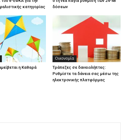
του e-ΕΦΚΑ για την
στη νέα πάγια ρύθμιση των 24-48
φαλιστικής κατηγορίας
δόσεων
Οικονομία
αμείβεται η Καθαρά
Τράπεζες σε δανειολήπτες:
Ρυθμίστε τα δάνεια σας μέσω της
ηλεκτρονικής πλατφόρμας