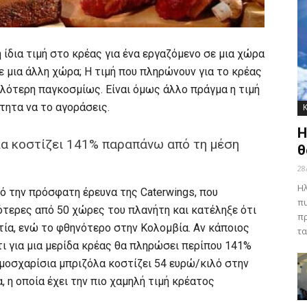
η ίδια τιμή στο κρέας για ένα εργαζόμενο σε μια χώρα
ε μια άλλη χώρα; Η τιμή που πληρώνουν για το κρέας
ψηλότερη παγκοσμίως. Είναι όμως άλλο πράγμα η τιμή
τητα να το αγοράσεις.
Η
λα κοστίζει 141% παραπάνω από τη μέση
θ
28
Ηλ
πό την πρόσφατη έρευνα της Caterwings, που
πυ
ότερες από 50 χώρες του πλανήτη και κατέληξε ότι
πρ
ία, ενώ το φθηνότερο στην Κολομβία. Αν κάποιος
τα
τι για μια μερίδα κρέας θα πληρώσει περίπου 141%
μοσχαρίσια μπριζόλα κοστίζει 54 ευρώ/κιλό στην
, η οποία έχει την πιο χαμηλή τιμή κρέατος