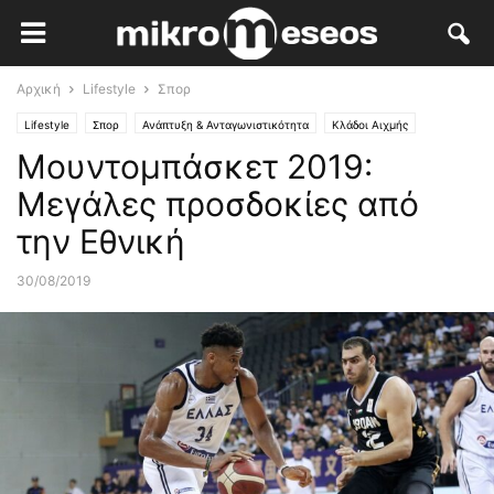
Αρχική
Lifestyle
Σπορ
Lifestyle
Σπορ
Ανάπτυξη & Ανταγωνιστικότητα
Κλάδοι Αιχμής
Μουντομπάσκετ 2019:
Ειδήσεις-Επικαιρότητα
Μεγάλες προσδοκίες από
την Εθνική
30/08/2019