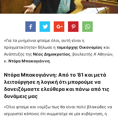
«Για τα μνημόνια φταίμε όλοι, αυτή είναι η
πραγματικότητα» δήλωσε η
τομεάρχης Οικονομίας
και
Ανάπτυξης της
Νέας Δημοκρατίας
, βουλευτής Α’ Αθηνών,
κ.
Ντόρα Μπακογιάννη
.
Ντόρα Μπακογιάννη: Από το ’81 και μετά
λειτούργησε η λογική ότι μπορούμε να
δανειζόμαστε ελεύθερα και πάνω από τις
δυνάμεις μας
«Όλοι φταίμε και νομίζω πως θα είναι πολύ βλακώδες να
ισχυριστεί κάποιος ότι συμμετείχε σε μία κυβέρνηση, η