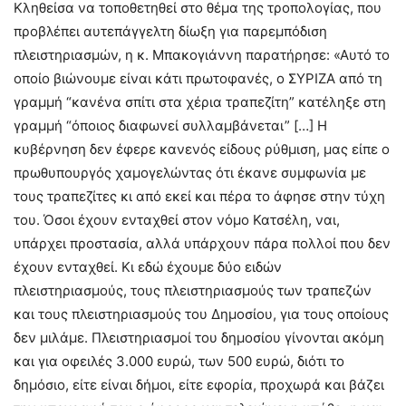
Κληθείσα να τοποθετηθεί στο θέμα της τροπολογίας, που
προβλέπει αυτεπάγγελτη δίωξη για παρεμπόδιση
πλειστηριασμών, η κ. Μπακογιάννη παρατήρησε: «Αυτό το
οποίο βιώνουμε είναι κάτι πρωτοφανές, ο ΣΥΡΙΖΑ από τη
γραμμή “κανένα σπίτι στα χέρια τραπεζίτη” κατέληξε στη
γραμμή “όποιος διαφωνεί συλλαμβάνεται” […] Η
κυβέρνηση δεν έφερε κανενός είδους ρύθμιση, μας είπε ο
πρωθυπουργός χαμογελώντας ότι έκανε συμφωνία με
τους τραπεζίτες κι από εκεί και πέρα το άφησε στην τύχη
του. Όσοι έχουν ενταχθεί στον νόμο Κατσέλη, ναι,
υπάρχει προστασία, αλλά υπάρχουν πάρα πολλοί που δεν
έχουν ενταχθεί. Κι εδώ έχουμε δύο ειδών
πλειστηριασμούς, τους πλειστηριασμούς των τραπεζών
και τους πλειστηριασμούς του Δημοσίου, για τους οποίους
δεν μιλάμε. Πλειστηριασμοί του δημοσίου γίνονται ακόμη
και για οφειλές 3.000 ευρώ, των 500 ευρώ, διότι το
δημόσιο, είτε είναι δήμοι, είτε εφορία, προχωρά και βάζει