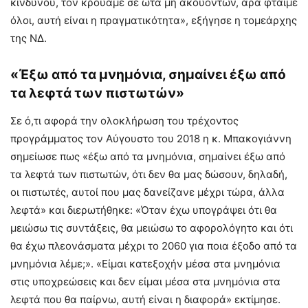
κινδύνου, τον κρούαμε σε ώτα μη ακουόντων, άρα φταίμε
όλοι, αυτή είναι η πραγματικότητα», εξήγησε η τομεάρχης
της ΝΔ.
«Έξω από τα μνημόνια, σημαίνει έξω από
τα λεφτά των πιστωτών»
Σε ό,τι αφορά την ολοκλήρωση του τρέχοντος
προγράμματος τον Αύγουστο του 2018 η κ. Μπακογιάννη
σημείωσε πως «έξω από τα μνημόνια, σημαίνει έξω από
τα λεφτά των πιστωτών, ότι δεν θα μας δώσουν, δηλαδή,
οι πιστωτές, αυτοί που μας δανείζανε μέχρι τώρα, άλλα
λεφτά» και διερωτήθηκε: «Όταν έχω υπογράψει ότι θα
μειώσω τις συντάξεις, θα μειώσω το αφορολόγητο και ότι
θα έχω πλεονάσματα μέχρι το 2060 για ποια έξοδο από τα
μνημόνια λέμε;». «Είμαι κατεξοχήν μέσα στα μνημόνια
στις υποχρεώσεις και δεν είμαι μέσα στα μνημόνια στα
λεφτά που θα παίρνω, αυτή είναι η διαφορά» εκτίμησε.