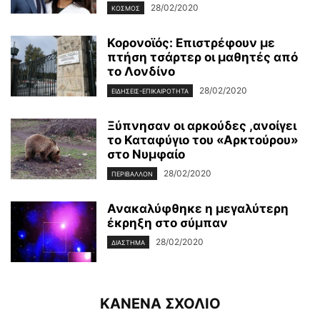
28/02/2020
ΚΌΣΜΟΣ
Κορονοϊός: Επιστρέφουν με
πτήση τσάρτερ οι μαθητές από
το Λονδίνο
28/02/2020
ΕΙΔΉΣΕΙΣ-ΕΠΙΚΑΙΡΌΤΗΤΑ
Ξύπνησαν οι αρκούδες ,ανοίγει
το Καταφύγιο του «Αρκτούρου»
στο Νυμφαίο
28/02/2020
ΠΕΡΙΒΆΛΛΟΝ
Ανακαλύφθηκε η μεγαλύτερη
έκρηξη στο σύμπαν
28/02/2020
ΔΙΆΣΤΗΜΑ
ΚΑΝΕΝΑ ΣΧΟΛΙΟ