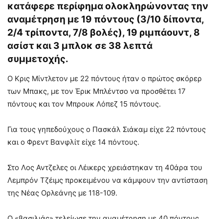
κατάφερε περίφημα ολοκληρώνοντας την
αναμέτρηση με 19 πόντους (3/10 δίποντα,
2/4 τρίποντα, 7/8 βολές), 19 ριμπάουντ, 8
ασίστ και 3 μπλοκ σε 38 λεπτά
συμμετοχής.
Ο Κρις Μίντλετον με 22 πόντους ήταν ο πρώτος σκόρερ
των Μπακς, με τον Έρικ Μπλέντσο να προσθέτει 17
πόντους και τον Μπρουκ Λόπεζ 15 πόντους.
Για τους γηπεδούχους ο Πασκάλ Σιάκαμ είχε 22 πόντους
και ο Φρεντ Βανφλίτ είχε 14 πόντους.
Στο Λος Αντζελες οι Λέικερς χρειάστηκαν τη 40άρα του
Λεμπρόν Τζέιμς προκειμένου να κάμψουν την αντίσταση
της Νέας Ορλεάνης με 118-109.
Ο «βασιλιάς» τελείωσε την αναμέτρηση με 40 πόντους