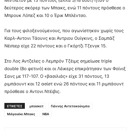
Μίντλετον με 13 πόντους (αλλά 5/18 σουτ) ήταν ο
δεύτερος σκόρερ των Μπακς, ενώ 11 πόντους πρόσθεσε ο
Μπρουκ Λόπεζ και 10 ο Έρικ Μπλέντσο.
Για τους φιλοξενούμενους, που αγωνίστηκαν χωρίς τους
Καρλ-Αντονι Τάουνς και Αντριου Ουίγκινς, ο Σαμπάζ
Νέιπιερ είχε 22 πόντους και ο Γκόρτζι Τζενγκ 15.
Στο Λος Αντζελες ο Λεμπρόν Τζέιμς σημείωσε triple
double (8ο φετινό) και οι Λέικερς επικράτησαν των Φοίνιξ
Σανς με 117-107. Ο «βασιλιάς» είχε 31 πόντους, 13
ριμπάουντ και 12 ασίστ ενώ 26 πόντους και 11 ριμπάουντ
πρόσθεσε ο Αντονι Ντέιβις.
ΕΤΙΚΕΤΕΣ
μπασκετ
Γιάννης Αντετοκούνμπο
Μιλγουόκι Μπακς
NBA