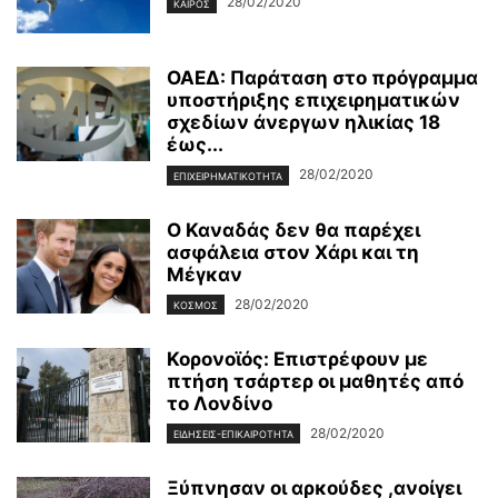
28/02/2020
ΚΑΙΡΌΣ
ΟΑΕΔ: Παράταση στο πρόγραμμα
υποστήριξης επιχειρηματικών
σχεδίων άνεργων ηλικίας 18
έως...
28/02/2020
ΕΠΙΧΕΙΡΗΜΑΤΙΚΌΤΗΤΑ
Ο Καναδάς δεν θα παρέχει
ασφάλεια στον Χάρι και τη
Μέγκαν
28/02/2020
ΚΌΣΜΟΣ
Κορονοϊός: Επιστρέφουν με
πτήση τσάρτερ οι μαθητές από
το Λονδίνο
28/02/2020
ΕΙΔΉΣΕΙΣ-ΕΠΙΚΑΙΡΌΤΗΤΑ
Ξύπνησαν οι αρκούδες ,ανοίγει