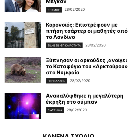
Μέγκαν
28/02/2020
ΚΌΣΜΟΣ
Κορονοϊός: Επιστρέφουν με
πτήση τσάρτερ οι μαθητές από
το Λονδίνο
28/02/2020
ΕΙΔΉΣΕΙΣ-ΕΠΙΚΑΙΡΌΤΗΤΑ
Ξύπνησαν οι αρκούδες ,ανοίγει
το Καταφύγιο του «Αρκτούρου»
στο Νυμφαίο
28/02/2020
ΠΕΡΙΒΆΛΛΟΝ
Ανακαλύφθηκε η μεγαλύτερη
έκρηξη στο σύμπαν
28/02/2020
ΔΙΆΣΤΗΜΑ
ΚΑΝΕΝΑ ΣΧΟΛΙΟ