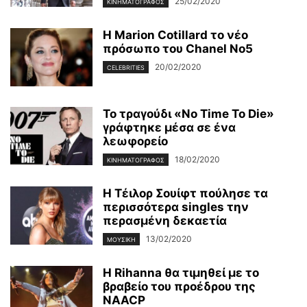
25/02/2020
ΚΙΝΗΜΑΤΟΓΡΆΦΟΣ
Η Marion Cotillard το νέο
πρόσωπο του Chanel No5
20/02/2020
CELEBRITIES
Το τραγούδι «No Time To Die»
γράφτηκε μέσα σε ένα
λεωφορείο
18/02/2020
ΚΙΝΗΜΑΤΟΓΡΆΦΟΣ
Η Τέιλορ Σουίφτ πούλησε τα
περισσότερα singles την
περασμένη δεκαετία
13/02/2020
ΜΟΥΣΙΚΉ
Η Rihanna θα τιμηθεί με το
βραβείο του προέδρου της
NAACP