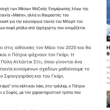
οσοχή των Μέσων Μαζικής Ενημέρωσης λόγω της
αινία «Matrix», αλλά οι θαυμαστές του
ount για την καινούργια ταινία του Μπομπ του
μια σοφή μπάλα από ξερόχορτα, που ονομάζεται
ει στις αίθουσες τον Μάιο του 2020 και θα
Η
θ
και ο Πάτρικ ψάχνουν τον Γκάρι. Η
28
Πόλη Ατλάντικ Σίτι, όπου γίνονται ένα
Ηλ
ταινία κινούμενων σχεδίων μαθαίνουμε το
πυ
υ Σφουγγαράκη και του Γκάρι.
πρ
τα
τιέρα” στα κέλτικα» λέει, στο τρέιλερ, ο Πάτρικ
ει ο Σοφός, με τον χαρακτηριστικό τρόπο που