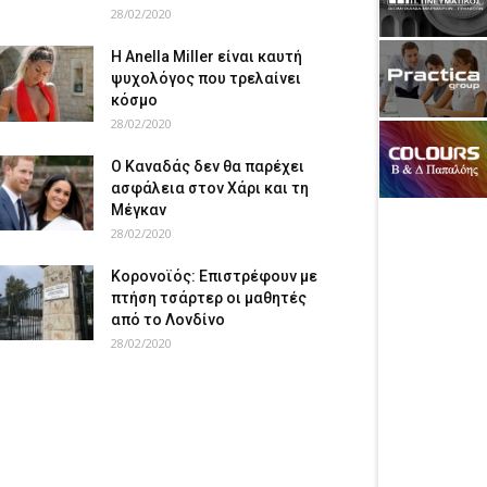
28/02/2020
Η Anella Miller είναι καυτή
ψυχολόγος που τρελαίνει
κόσμο
28/02/2020
Ο Καναδάς δεν θα παρέχει
ασφάλεια στον Χάρι και τη
Μέγκαν
28/02/2020
Κορονοϊός: Επιστρέφουν με
πτήση τσάρτερ οι μαθητές
από το Λονδίνο
28/02/2020