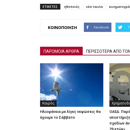
ΕΤΙΚΕΤΕΣ
ηθοποιός
νέα ταινία
κινηματογρ
ΚΟΙΝΟΠΟΙΗΣΗ
Facebook
T
ΠΑΡΟΜΟΙΑ ΑΡΘΡΑ
ΠΕΡΙΣΣΟΤΕΡΑ ΑΠΟ ΤΟ
Καιρός
Χρηματοδο
Ηλιοφάνεια με λίγες νεφώσεις θα
ΟΑΕΔ: Παρ
έχουμε το Σάββατο
υποστήριξη
σχεδίων άν
29 ετών»