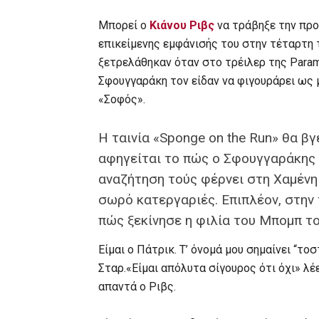
Μπορεί ο
Κιάνου Ριβς
να τράβηξε την πρ
επικείμενης εμφάνισής του στην τέταρτη τ
ξετρελάθηκαν όταν στο τρέιλερ της Param
Σφουγγαράκη τον είδαν να φιγουράρει ως 
«Σοφός».
Η ταινία «Sponge on the Run» θα βγ
αφηγείται το πώς ο Σφουγγαράκης 
αναζήτηση τούς φέρνει στη Χαμένη 
σωρό κατεργαριές. Επιπλέον, στην 
πώς ξεκίνησε η φιλία του Μπομπ το
Είμαι ο Πάτρικ. Τ’ όνομά μου σημαίνει “τοσ
Σταρ.«Είμαι απόλυτα σίγουρος ότι όχι» λέ
απαντά ο Ριβς.