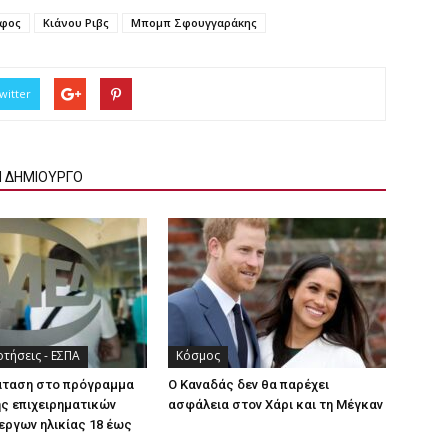
άφος
Κιάνου Ριβς
Μπομπ Σφουγγαράκης
witter
Ν ΔΗΜΙΟΥΡΓΟ
τήσεις - ΕΣΠΑ
Κόσμος
άταση στο πρόγραμμα
Ο Καναδάς δεν θα παρέχει
ς επιχειρηματικών
ασφάλεια στον Χάρι και τη Μέγκαν
εργων ηλικίας 18 έως