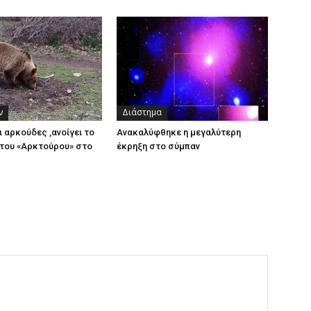
ν
Διάστημα
ι αρκούδες ,ανοίγει το
Ανακαλύφθηκε η μεγαλύτερη
του «Αρκτούρου» στο
έκρηξη στο σύμπαν