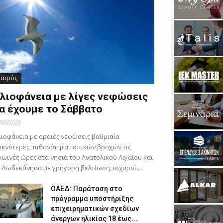
Καιρός
λιοφάνεια με λίγες νεφώσεις
α έχουμε το Σάββατο
/02/2020
ιοφάνεια με αραιές νεφώσεις βαθμιαία
κνότερες, πιθανότητα τοπικών βροχών τις
ωινές ώρες στα νησιά του Ανατολικού Αιγαίου και
 Δωδεκάνησα με γρήγορη βελτίωση, ισχυροί...
ΟΑΕΔ: Παράταση στο
πρόγραμμα υποστήριξης
επιχειρηματικών σχεδίων
άνεργων ηλικίας 18 έως...