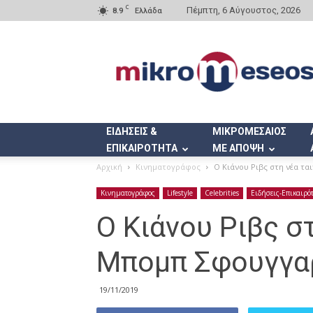
C
Πέμπτη, 6 Αύγουστος, 2026
8.9
Ελλάδα
Mikromeseos.gr
ΕΙΔΗΣΕΙΣ &
ΜΙΚΡΟΜΕΣΑΙΟΣ
ΕΠΙΚΑΙΡΟΤΗΤΑ
ΜΕ ΑΠΟΨΗ
Αρχική
Κινηματογράφος
Ο Κιάνου Ριβς στη νέα τ
Κινηματογράφος
Lifestyle
Celebrities
Ειδήσεις-Επικαιρό
Ο Κιάνου Ριβς στ
Μπομπ Σφουγγα
19/11/2019