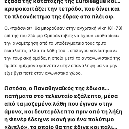
εξάδα της κατάταξης της Euroleague και…
κρυφοκοιτάζει την τετράδα, που δίνει και
το πλεονέκτημα της έδρας στα πλέι οφ.
Οι «πράσινοι» θα μπορούσαν στην αγχωτική νίκη (81-78)
επί της του Ζέλιμιρ Ομπράντοβιτς να έχουν «καθαρίσει»
την αναμέτρηση από το υποδειγματικό τους τρίτο
δεκάλεπτο, αλλά τα λάθη του… επιλόγου «ανέστησαν»
την τουρκική ομάδα, η οποία μετά το ανταγωνιστικό της
πρώτο ημίχρονο φαινόταν στην επανάληψη σα να μην
είχε βγει ποτέ στον αγωνιστικό χώρο.
Ωστόσο, ο Παναθηναϊκός της έδωσε…
πατήματα στο τελευταίο εξάλεπτο, μέσα
από τα μαζεμένα λάθη που έγιναν στην
άμυνα, και δευτερόλεπτα πριν από τη λήξη
η Φενέρ έδειχνε ικανή για ένα πολύτιμο
«διπλό», το οποίο θα της έδινε και πάλι…