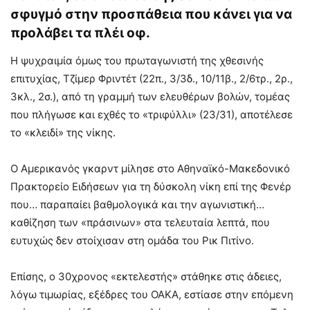
σφυγμό στην προσπάθεια που κάνει για να
προλάβει τα πλέι οφ.
Η ψυχραιμία όμως του πρωταγωνιστή της χθεσινής
επιτυχίας, Τζίμερ Φριντέτ (22π., 3/3δ., 10/11β., 2/6τρ., 2ρ.,
3κλ., 2σ.), από τη γραμμή των ελευθέρων βολών, τομέας
που πλήγωσε και εχθές το «τριφύλλι» (23/31), αποτέλεσε
το «κλειδί» της νίκης.
Ο Αμερικανός γκαρντ μίλησε στο Αθηναϊκό-Μακεδονικό
Πρακτορείο Ειδήσεων για τη δύσκολη νίκη επί της Φενέρ
που… παραπαίει βαθμολογικά και την αγωνιστική…
καθίζηση των «πράσινων» στα τελευταία λεπτά, που
ευτυχώς δεν στοίχισαν στη ομάδα του Ρικ Πιτίνο.
Επίσης, ο 30χρονος «εκτελεστής» στάθηκε στις άδειες,
λόγω τιμωρίας, εξέδρες του ΟΑΚΑ, εστίασε στην επόμενη