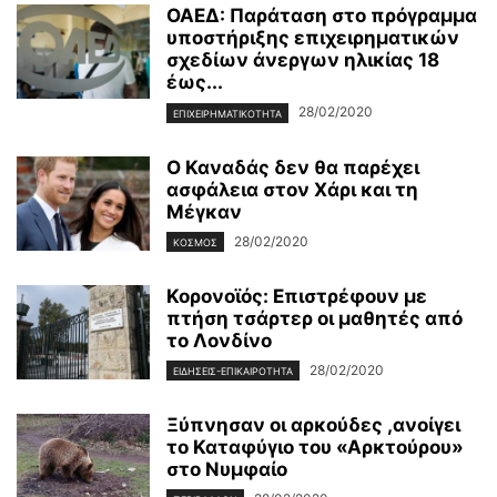
ΟΑΕΔ: Παράταση στο πρόγραμμα
υποστήριξης επιχειρηματικών
σχεδίων άνεργων ηλικίας 18
έως...
28/02/2020
ΕΠΙΧΕΙΡΗΜΑΤΙΚΌΤΗΤΑ
Ο Καναδάς δεν θα παρέχει
ασφάλεια στον Χάρι και τη
Μέγκαν
28/02/2020
ΚΌΣΜΟΣ
Κορονοϊός: Επιστρέφουν με
πτήση τσάρτερ οι μαθητές από
το Λονδίνο
28/02/2020
ΕΙΔΉΣΕΙΣ-ΕΠΙΚΑΙΡΌΤΗΤΑ
Ξύπνησαν οι αρκούδες ,ανοίγει
το Καταφύγιο του «Αρκτούρου»
στο Νυμφαίο