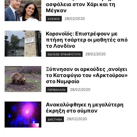
ασφάλεια στον Χάρι και τη
Μέγκαν
28/02/2020
ΚΌΣΜΟΣ
Κορονοϊός: Επιστρέφουν με
πτήση τσάρτερ οι μαθητές από
το Λονδίνο
28/02/2020
ΕΙΔΉΣΕΙΣ-ΕΠΙΚΑΙΡΌΤΗΤΑ
Ξύπνησαν οι αρκούδες ,ανοίγει
το Καταφύγιο του «Αρκτούρου»
στο Νυμφαίο
28/02/2020
ΠΕΡΙΒΆΛΛΟΝ
Ανακαλύφθηκε η μεγαλύτερη
έκρηξη στο σύμπαν
28/02/2020
ΔΙΆΣΤΗΜΑ