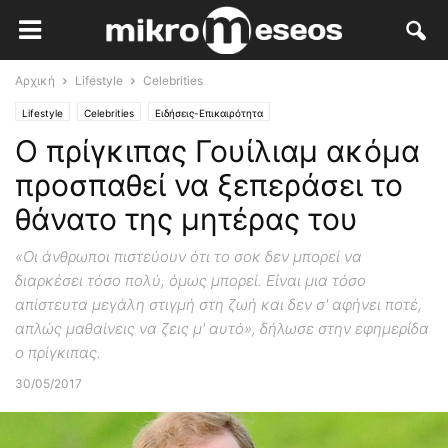
Αρχική
Lifestyle
Celebrities
Lifestyle
Celebrities
Ειδήσεις-Επικαιρότητα
Ο πρίγκιπας Γουίλιαμ ακόμα
προσπαθεί να ξεπεράσει το
θάνατο της μητέρας του
«Οι άνθρωποι πιστεύουν ότι το σοκ δεν μπορεί να
διαρκέσει τόσο πολύ, όμως μπορεί. Είναι μια τόσο
απίστευτα μεγάλη στιγμή στη ζωή και δεν σ' αφήνει ποτέ,
απλώς μαθαίνεις να ζεις μ' αυτό», δήλωσε στην εφημερίδα
ο πρίγκιπας.
30/05/2017