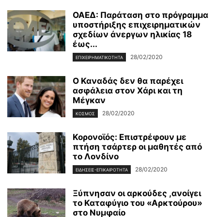
ΟΑΕΔ: Παράταση στο πρόγραμμα
υποστήριξης επιχειρηματικών
σχεδίων άνεργων ηλικίας 18
έως...
28/02/2020
ΕΠΙΧΕΙΡΗΜΑΤΙΚΌΤΗΤΑ
Ο Καναδάς δεν θα παρέχει
ασφάλεια στον Χάρι και τη
Μέγκαν
28/02/2020
ΚΌΣΜΟΣ
Κορονοϊός: Επιστρέφουν με
πτήση τσάρτερ οι μαθητές από
το Λονδίνο
28/02/2020
ΕΙΔΉΣΕΙΣ-ΕΠΙΚΑΙΡΌΤΗΤΑ
Ξύπνησαν οι αρκούδες ,ανοίγει
το Καταφύγιο του «Αρκτούρου»
στο Νυμφαίο