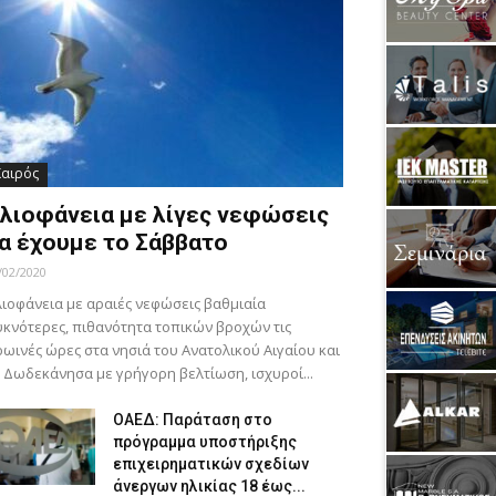
Καιρός
λιοφάνεια με λίγες νεφώσεις
α έχουμε το Σάββατο
/02/2020
ιοφάνεια με αραιές νεφώσεις βαθμιαία
κνότερες, πιθανότητα τοπικών βροχών τις
ωινές ώρες στα νησιά του Ανατολικού Αιγαίου και
 Δωδεκάνησα με γρήγορη βελτίωση, ισχυροί...
ΟΑΕΔ: Παράταση στο
πρόγραμμα υποστήριξης
επιχειρηματικών σχεδίων
άνεργων ηλικίας 18 έως...