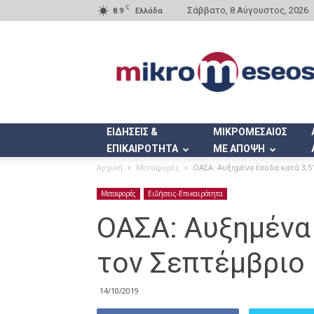
C
Σάββατο, 8 Αύγουστος, 2026
8.9
Ελλάδα
Mikromeseos.gr
ΕΙΔΗΣΕΙΣ &
ΜΙΚΡΟΜΕΣΑΙΟΣ
ΕΠΙΚΑΙΡΟΤΗΤΑ
ΜΕ ΑΠΟΨΗ
Αρχική
Μεταφορές
ΟΑΣΑ: Αυξημένα έσοδα κατά 3,5
Μεταφορές
Ειδήσεις-Επικαιρότητα
ΟΑΣΑ: Αυξημένα
τον Σεπτέμβριο
14/10/2019