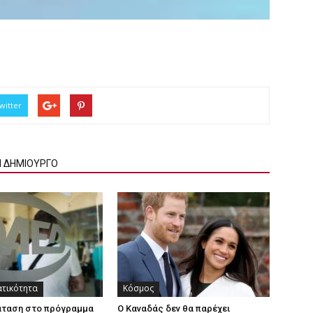
witter
Ν ΔΗΜΙΟΥΡΓΟ
ατικότητα
Κόσμος
άταση στο πρόγραμμα
Ο Καναδάς δεν θα παρέχει