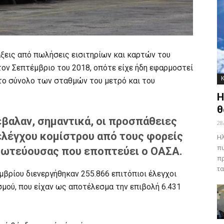
ξεις από πωλήσεις εισιτηρίων και καρτών του
τον Σεπτέμβριο του 2018, οπότε είχε ήδη εφαρμοστεί
το σύνολο των σταθμών του μετρό και του
Η
θ
βαλαν, σημαντικά, οι προσπάθειες
28
λέγχου κομίστρου από τους φορείς
Ηλ
πυ
ρωτεύουσας που εποπτεύει ο ΟΑΣΑ.
πρ
τα
μβρίου διενεργήθηκαν 255.866 επιτόπιοι έλεγχοι
μού, που είχαν ως αποτέλεσμα την επιβολή 6.431