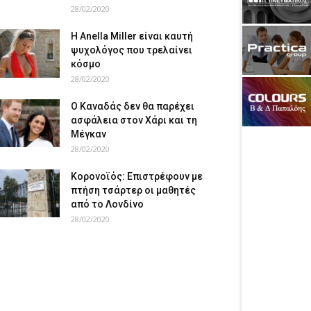
28/02/2020
Η Anella Miller είναι καυτή
ψυχολόγος που τρελαίνει
κόσμο
28/02/2020
Ο Καναδάς δεν θα παρέχει
ασφάλεια στον Χάρι και τη
Μέγκαν
28/02/2020
Κορονοϊός: Επιστρέφουν με
πτήση τσάρτερ οι μαθητές
από το Λονδίνο
28/02/2020