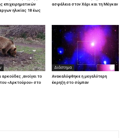
ς επιχειρηματικών
ασφάλεια στον Χάρι και τη Μέγκαν
εργων ηλικίας 18 έως
ν
Διάστημα
ι αρκούδες ,ανοίγει το
Ανακαλύφθηκε η μεγαλύτερη
του «Αρκτούρου» στο
έκρηξη στο σύμπαν