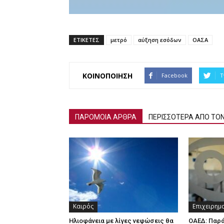
ΕΤΙΚΕΤΕΣ
μετρό
αύξηση εσόδων
ΟΑΣΑ
ΚΟΙΝΟΠΟΙΗΣΗ
Facebook
T
ΠΑΡΟΜΟΙΑ ΑΡΘΡΑ
ΠΕΡΙΣΣΟΤΕΡΑ ΑΠΟ ΤΟ
Καιρός
Επιχειρημ
Ηλιοφάνεια με λίγες νεφώσεις θα
ΟΑΕΔ: Παρ