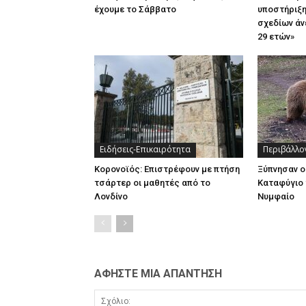
έχουμε το Σάββατο
υποστήριξη
σχεδίων άν
29 ετών»
Ειδήσεις-Επικαιρότητα
Περιβάλλο
Κορονοϊός: Επιστρέφουν με πτήση
Ξύπνησαν ο
τσάρτερ οι μαθητές από το
Καταφύγιο 
Λονδίνο
Νυμφαίο
ΑΦΗΣΤΕ ΜΙΑ ΑΠΑΝΤΗΣΗ