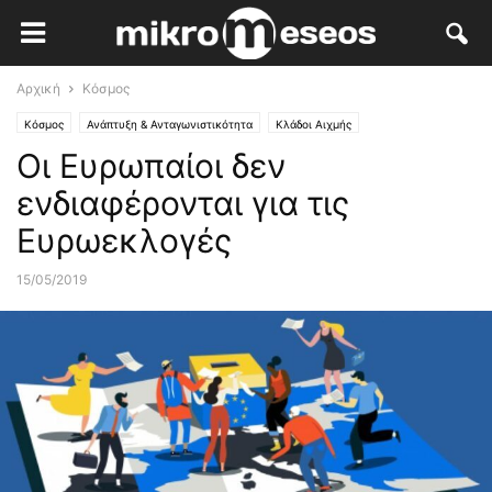
Αρχική
Κόσμος
Κόσμος
Ανάπτυξη & Ανταγωνιστικότητα
Κλάδοι Αιχμής
Οι Ευρωπαίοι δεν
Ειδήσεις-Επικαιρότητα
Πολιτική
Διεθνή
ενδιαφέρονται για τις
Ευρωεκλογές
15/05/2019