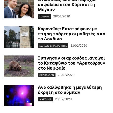
ασφάλεια στον Χάρι και τη
Μέγκαν
28/02/2020
ΚΌΣΜΟΣ
Κορονοϊός: Επιστρέφουν με
πτήση τσάρτερ οι μαθητές από
το Λονδίνο
28/02/2020
ΕΙΔΉΣΕΙΣ-ΕΠΙΚΑΙΡΌΤΗΤΑ
Ξύπνησαν οι αρκούδες ,ανοίγει
το Καταφύγιο του «Αρκτούρου»
στο Νυμφαίο
28/02/2020
ΠΕΡΙΒΆΛΛΟΝ
Ανακαλύφθηκε η μεγαλύτερη
έκρηξη στο σύμπαν
28/02/2020
ΔΙΆΣΤΗΜΑ