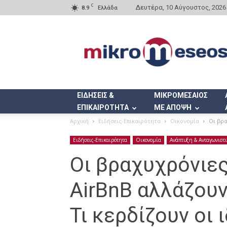
C
Δευτέρα, 10 Αύγουστος, 2026
8.9
Ελλάδα
Mikromeseos.gr
ΕΙΔΗΣΕΙΣ &
ΜΙΚΡΟΜΕΣΑΙΟΣ
ΕΠΙΚΑΙΡΟΤΗΤΑ
ΜΕ ΑΠΟΨΗ
Αρχική
Ειδήσεις-Επικαιρότητα
Οικονομία
Οι βρα
Ειδήσεις-Επικαιρότητα
Οικονομία
Ανάπτυξη & Ανταγωνιστ
Οι βραχυχρόνιε
AirBnB αλλάζουν
Τι κερδίζουν οι 