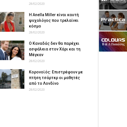
28/02/2020
Η Anella Miller είναι καυτή
ψυχολόγος που τρελαίνει
κόσμο
28/02/2020
Ο Καναδάς δεν θα παρέχει
ασφάλεια στον Χάρι και τη
Μέγκαν
28/02/2020
Κορονοϊός: Επιστρέφουν με
πτήση τσάρτερ οι μαθητές
από το Λονδίνο
28/02/2020