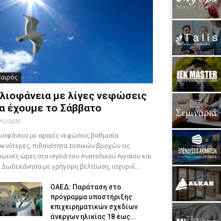
Καιρός
λιοφάνεια με λίγες νεφώσεις
α έχουμε το Σάββατο
/02/2020
ιοφάνεια με αραιές νεφώσεις βαθμιαία
κνότερες, πιθανότητα τοπικών βροχών τις
ωινές ώρες στα νησιά του Ανατολικού Αιγαίου και
 Δωδεκάνησα με γρήγορη βελτίωση, ισχυροί...
ΟΑΕΔ: Παράταση στο
πρόγραμμα υποστήριξης
επιχειρηματικών σχεδίων
άνεργων ηλικίας 18 έως...