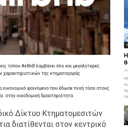
Η
θ
εις τύπου AirBnB λαμβάνει όλο και μεγαλύτερες
28
ν χαρακτηριστικών της κτηματαγοράς.
Ηλ
πυ
α οικονομικό φαινόμενο που έδωσε πνοή τόσο στους
πρ
αι στην οικοδομική δραστηριότητα.
τα
δικό Δίκτυο Κτηματομεσιτών
ίτια διατίθενται στον κεντρικό