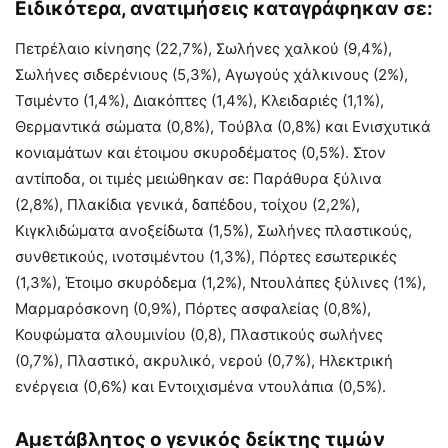
Ειδικότερα, ανατιμήσεις καταγράφηκαν σε:
Πετρέλαιο κίνησης (22,7%), Σωλήνες χαλκού (9,4%),
Σωλήνες σιδερένιους (5,3%), Αγωγούς χάλκινους (2%),
Τσιμέντο (1,4%), Διακόπτες (1,4%), Κλειδαριές (1,1%),
Θερμαντικά σώματα (0,8%), Τούβλα (0,8%) και Ενισχυτικά
κονιαμάτων και έτοιμου σκυροδέματος (0,5%). Στον
αντίποδα, οι τιμές μειώθηκαν σε: Παράθυρα ξύλινα
(2,8%), Πλακίδια γενικά, δαπέδου, τοίχου (2,2%),
Κιγκλιδώματα ανοξείδωτα (1,5%), Σωλήνες πλαστικούς,
συνθετικούς, ινοτσιμέντου (1,3%), Πόρτες εσωτερικές
(1,3%), Έτοιμο σκυρόδεμα (1,2%), Ντουλάπες ξύλινες (1%),
Μαρμαρόσκονη (0,9%), Πόρτες ασφαλείας (0,8%),
Κουφώματα αλουμινίου (0,8), Πλαστικούς σωλήνες
(0,7%), Πλαστικό, ακρυλικό, νερού (0,7%), Ηλεκτρική
ενέργεια (0,6%) και Εντοιχισμένα ντουλάπια (0,5%).
Αμετάβλητος ο γενικός δείκτης τιμών