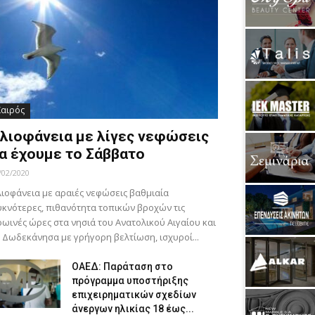
Καιρός
λιοφάνεια με λίγες νεφώσεις
α έχουμε το Σάββατο
/02/2020
ιοφάνεια με αραιές νεφώσεις βαθμιαία
κνότερες, πιθανότητα τοπικών βροχών τις
ωινές ώρες στα νησιά του Ανατολικού Αιγαίου και
 Δωδεκάνησα με γρήγορη βελτίωση, ισχυροί...
ΟΑΕΔ: Παράταση στο
πρόγραμμα υποστήριξης
επιχειρηματικών σχεδίων
άνεργων ηλικίας 18 έως...