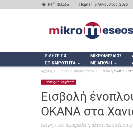
C
Πέμπτη, 6 Αύγουστος, 2026
8.9
Ελλάδα
Mikromeseos.gr
ΕΙΔΗΣΕΙΣ &
ΜΙΚΡΟΜΕΣΑΙΟΣ
ΕΠΙΚΑΙΡΟΤΗΤΑ
ΜΕ ΑΠΟΨΗ
Αρχική
Ειδήσεις-Επικαιρότητα
Εισβολή ένοπλου στ
Ειδήσεις-Επικαιρότητα
Εισβολή ένοπλο
ΟΚΑΝΑ στα Χανι
Να μην του αφαιρεθεί η άδεια περιπτέρου ζ