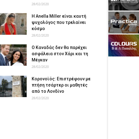
28/02/2020
Η Anella Miller είναι καυτή
ψυχολόγος που τρελαίνει
κόσμο
28/02/2020
Ο Καναδάς δεν θα παρέχει
ασφάλεια στον Χάρι και τη
Μέγκαν
28/02/2020
Κορονοϊός: Επιστρέφουν με
πτήση τσάρτερ οι μαθητές
από το Λονδίνο
28/02/2020