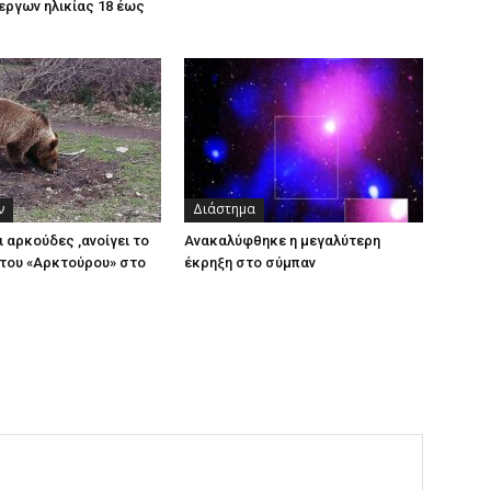
εργων ηλικίας 18 έως
ν
Διάστημα
ι αρκούδες ,ανοίγει το
Ανακαλύφθηκε η μεγαλύτερη
του «Αρκτούρου» στο
έκρηξη στο σύμπαν