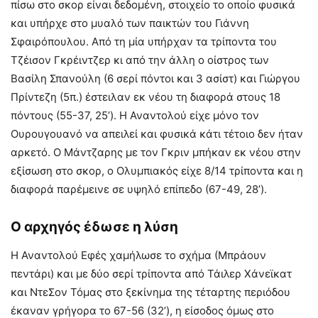
πίσω στο σκορ είναι δεδομένη, στοιχείο το οποίο φυσικά
και υπήρχε στο μυαλό των παικτών του Γιάννη
Σφαιρόπουλου. Από τη μία υπήρχαν τα τρίποντα του
Τζέισον Γκρέιντζερ κι από την άλλη ο οίστρος των
Βασίλη Σπανούλη (6 σερί πόντοι και 3 ασίστ) και Γιώργου
Πρίντεζη (5π.) έστειλαν εκ νέου τη διαφορά στους 18
πόντους (55-37, 25’). Η Αναντολού είχε μόνο τον
Ουρουγουανό να απειλεί και φυσικά κάτι τέτοιο δεν ήταν
αρκετό. Ο Μάντζαρης με τον Γκριν μπήκαν εκ νέου στην
εξίσωση στο σκορ, ο Ολυμπιακός είχε 8/14 τρίποντα και η
διαφορά παρέμεινε σε υψηλό επίπεδο (67-49, 28’).
Ο αρχηγός έδωσε η λύση
Η Αναντολού Εφές χαμήλωσε το σχήμα (Μπράουν
πεντάρι) και με δύο σερί τρίποντα από Τάιλερ Χάνεϊκατ
και ΝτεΣον Τόμας στο ξεκίνημα της τέταρτης περιόδου
έκαναν γρήγορα το 67-56 (32’), η είσοδος όμως στο