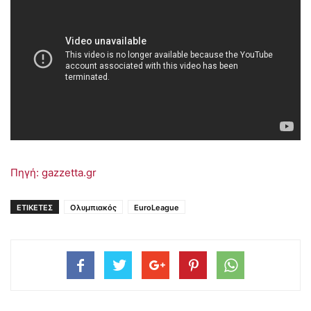
Πηγή: gazzetta.gr
ΕΤΙΚΕΤΕΣ
Ολυμπιακός
EuroLeague