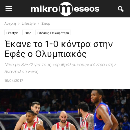
Αρχική
Lifestyle
Σπορ
Lifestyle
Σπορ
Ειδήσεις-Επικαιρότητα
Έκανε το 1-0 κόντρα στην
Εφές ο Ολυμπιακός
Νίκη με 87-72 για τους «ερυθρόλευκους» κόντρα στην
Αναντολού Εφές
19/04/2017