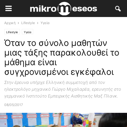
Αρχική
Lifestyle
Υγεία
Lifestyle
Υγεία
Όταν το σύνολο μαθητών
μιας τάξης παρακολουθεί το
μάθημα είναι
συγχρονισμένοι εγκέφαλοι
Στην έρευνα υπήρχε Ελληνική συμμετοχή από τον
ηλεκτρολόγο μηχανικό Γιώργο Μιχαλαρέα, ερευνητής στο
γερμανικό Ινστιτούτο Εμπειρικής Αισθητικής Μαξ Πλανκ.
08/05/2017