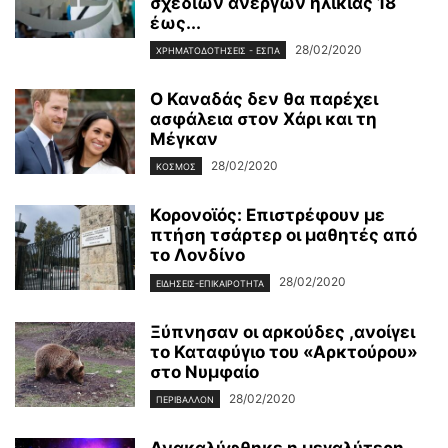
σχεδίων άνεργων ηλικίας 18
έως...
28/02/2020
ΧΡΗΜΑΤΟΔΟΤΉΣΕΙΣ - ΕΣΠΑ
Ο Καναδάς δεν θα παρέχει
ασφάλεια στον Χάρι και τη
Μέγκαν
28/02/2020
ΚΌΣΜΟΣ
Κορονοϊός: Επιστρέφουν με
πτήση τσάρτερ οι μαθητές από
το Λονδίνο
28/02/2020
ΕΙΔΉΣΕΙΣ-ΕΠΙΚΑΙΡΌΤΗΤΑ
Ξύπνησαν οι αρκούδες ,ανοίγει
το Καταφύγιο του «Αρκτούρου»
στο Νυμφαίο
28/02/2020
ΠΕΡΙΒΆΛΛΟΝ
Ανακαλύφθηκε η μεγαλύτερη