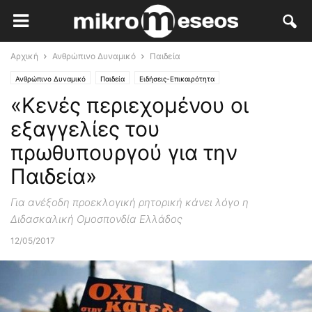
Αρχική
Ανθρώπινο Δυναμικό
Παιδεία
Ανθρώπινο Δυναμικό
Παιδεία
Ειδήσεις-Επικαιρότητα
«Κενές περιεχομένου οι
εξαγγελίες του
πρωθυπουργού για την
Παιδεία»
Για ανέξοδη προεκλογική ρητορική κάνει λόγο η
Διδασκαλική Ομοσπονδία Ελλάδος
12/05/2017