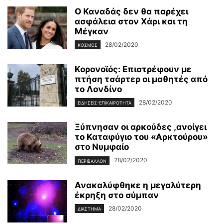
Ο Καναδάς δεν θα παρέχει
ασφάλεια στον Χάρι και τη
Μέγκαν
28/02/2020
ΚΌΣΜΟΣ
Κορονοϊός: Επιστρέφουν με
πτήση τσάρτερ οι μαθητές από
το Λονδίνο
28/02/2020
ΕΙΔΉΣΕΙΣ-ΕΠΙΚΑΙΡΌΤΗΤΑ
Ξύπνησαν οι αρκούδες ,ανοίγει
το Καταφύγιο του «Αρκτούρου»
στο Νυμφαίο
28/02/2020
ΠΕΡΙΒΆΛΛΟΝ
Ανακαλύφθηκε η μεγαλύτερη
έκρηξη στο σύμπαν
28/02/2020
ΔΙΆΣΤΗΜΑ