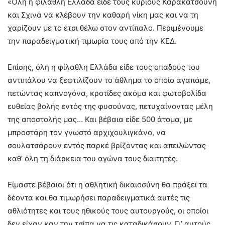
«Όλη η φίλαθλη Ελλάδα είδε τους κύριους Καρακατσούνη
και Σχινά να κλέβουν την καθαρή νίκη μας και να τη
χαρίζουν με το έτσι θέλω στον αντίπαλο. Περιμένουμε
την παραδειγματική τιμωρία τους από την ΚΕΔ.
Επίσης, όλη η φίλαθλη Ελλάδα είδε τους οπαδούς του
αντιπάλου να ξεφτιλίζουν το άθλημα το οποίο αγαπάμε,
πετώντας καπνογόνα, κροτίδες ακόμα και φωτοβολίδα
ευθείας βολής εντός της φυσούνας, πετυχαίνοντας μέλη
της αποστολής μας… Και βέβαια είδε 500 άτομα, με
μπροστάρη τον γνωστό αρχιχουλιγκάνο, να
σουλατσάρουν εντός παρκέ βρίζοντας και απειλώντας
καθ’ όλη τη διάρκεια του αγώνα τους διαιτητές.
Είμαστε βέβαιοι ότι η αθλητική δικαιοσύνη θα πράξει τα
δέοντα και θα τιμωρήσει παραδειγματικά αυτές τις
αθλιότητες και τους ηθικούς τους αυτουργούς, οι οποίοι
δεν είχαν καν την τσίπα να τις καταδικάσουν. Γι’ αυτούς