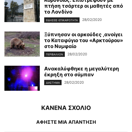
Κορονοϊός: Επιστρέφουν με
πτήση τσάρτερ οι μαθητές από
το Λονδίνο
28/02/2020
ΕΙΔΉΣΕΙΣ-ΕΠΙΚΑΙΡΌΤΗΤΑ
Ξύπνησαν οι αρκούδες ,ανοίγει
το Καταφύγιο του «Αρκτούρου»
στο Νυμφαίο
28/02/2020
ΠΕΡΙΒΆΛΛΟΝ
Ανακαλύφθηκε η μεγαλύτερη
έκρηξη στο σύμπαν
28/02/2020
ΔΙΆΣΤΗΜΑ
ΚΑΝΕΝΑ ΣΧΟΛΙΟ
ΑΦΗΣΤΕ ΜΙΑ ΑΠΑΝΤΗΣΗ