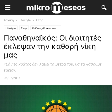
Αρχική
Lifestyle
Σπορ
Lifestyle
Σπορ
Ειδήσεις-Επικαιρότητα
Παναθηναϊκός: Οι διαιτητές
έκλεψαν την καθαρή νίκη
μας
«Εάν το κράτος δεν λάβει τα μέτρα του, θα τα λάβουμε
εμείς».
05/06/2017