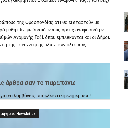
ργία εγκεκριμένων Σταθμών Αναμονής Ταξί (πιάτσες)
σώπους της Ομοσπονδίας ότι θα εξεταστούν με
ρά μαθητών, με δικαιότερους όρους αναφορικά με
θμών Αναμονής Ταξί, όπου εμπλέκονται και οι Δήμοι,
υνση της συνεννόησης όλων των πλευρών,
ις άρθρα σαν το παραπάνω
ck για να λαμβάνεις αποκλειστική ενημέρωση!