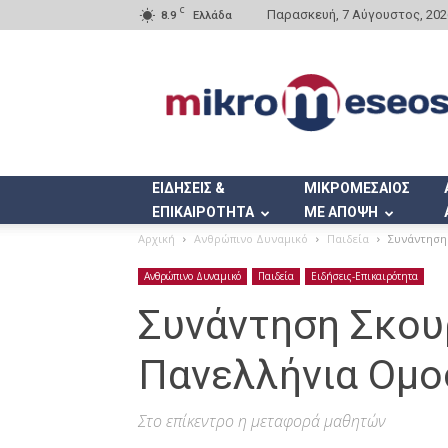
C
Παρασκευή, 7 Αύγουστος, 202
8.9
Ελλάδα
Mikromeseos.gr
ΕΙΔΗΣΕΙΣ &
ΜΙΚΡΟΜΕΣΑΙΟΣ
ΕΠΙΚΑΙΡΟΤΗΤΑ
ΜΕ ΑΠΟΨΗ
Αρχική
Ανθρώπινο Δυναμικό
Παιδεία
Συνάντηση 
Ανθρώπινο Δυναμικό
Παιδεία
Ειδήσεις-Επικαιρότητα
Συνάντηση Σκου
Πανελλήνια Ομο
Στο επίκεντρο η μεταφορά μαθητών