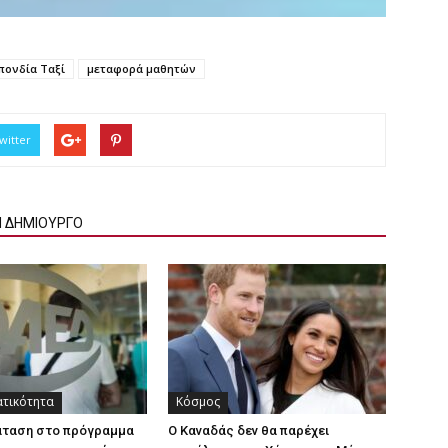
πονδία Ταξί
μεταφορά μαθητών
witter
Ν ΔΗΜΙΟΥΡΓΟ
ατικότητα
Κόσμος
άταση στο πρόγραμμα
Ο Καναδάς δεν θα παρέχει