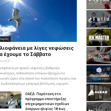
Καιρός
λιοφάνεια με λίγες νεφώσεις
α έχουμε το Σάββατο
/02/2020
ιοφάνεια με αραιές νεφώσεις βαθμιαία
κνότερες, πιθανότητα τοπικών βροχών τις
ωινές ώρες στα νησιά του Ανατολικού Αιγαίου και
 Δωδεκάνησα με γρήγορη βελτίωση, ισχυροί...
ΟΑΕΔ: Παράταση στο
πρόγραμμα υποστήριξης
επιχειρηματικών σχεδίων
άνεργων ηλικίας 18 έως...