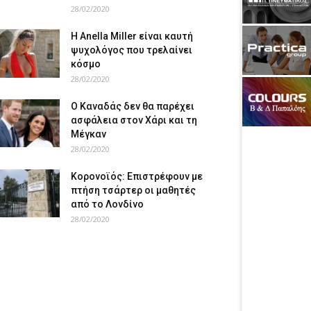
28/02/2020
Η Anella Miller είναι καυτή
ψυχολόγος που τρελαίνει
κόσμο
28/02/2020
Ο Καναδάς δεν θα παρέχει
ασφάλεια στον Χάρι και τη
Μέγκαν
28/02/2020
Κορονοϊός: Επιστρέφουν με
πτήση τσάρτερ οι μαθητές
από το Λονδίνο
28/02/2020