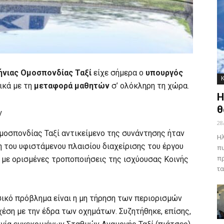
ήνιας Ομοσπονδίας Ταξί
είχε σήμερα ο
υπουργός
ικά με τη
μεταφορά μαθητών
σ’ ολόκληρη τη χώρα.
Η
θ
ν
28
μοσπονδίας Ταξί αντικείμενο της συνάντησης ήταν
Ηλ
η του υφιστάμενου πλαισίου διαχείρισης του έργου
πυ
πρ
 με ορισμένες τροποποιήσεις της ισχύουσας Κοινής
τα
σικό πρόβλημα είναι η μη τήρηση των περιορισμών
χέση με την έδρα των οχημάτων. Συζητήθηκε, επίσης,