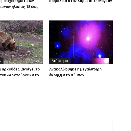
ς επιχειρηματικών
ασφάλεια στον Χάρι και τη Μέγκαν
εργων ηλικίας 18 έως
ν
Διάστημα
ι αρκούδες ,ανοίγει το
Ανακαλύφθηκε η μεγαλύτερη
του «Αρκτούρου» στο
έκρηξη στο σύμπαν