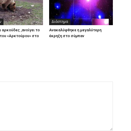
ν
Διάστημα
ι αρκούδες ,ανοίγει το
Ανακαλύφθηκε η μεγαλύτερη
του «Αρκτούρου» στο
έκρηξη στο σύμπαν