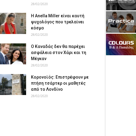
28/02/2020
Η Anella Miller είναι καυτή
ψυχολόγος που τρελαίνει
κόσμο
28/02/2020
Ο Καναδάς δεν θα παρέχει
ασφάλεια στον Χάρι και τη
Μέγκαν
28/02/2020
Κορονοϊός: Επιστρέφουν με
πτήση τσάρτερ οι μαθητές
από το Λονδίνο
28/02/2020