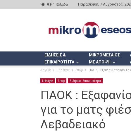
C
Παρασκευή, 7 Αύγουστος, 202
8.9
Ελλάδα
Mikromeseos.gr
ΕΙΔΗΣΕΙΣ &
ΜΙΚΡΟΜΕΣΑΙΟΣ
ΕΠΙΚΑΙΡΟΤΗΤΑ
ΜΕ ΑΠΟΨΗ
Αρχική
Lifestyle
Σπορ
ΠΑΟΚ : Εξαφανίστηκαν τα ε
Lifestyle
Σπορ
Ειδήσεις-Επικαιρότητα
ΠΑΟΚ : Εξαφανίσ
για το ματς φιέ
Λεβαδειακό