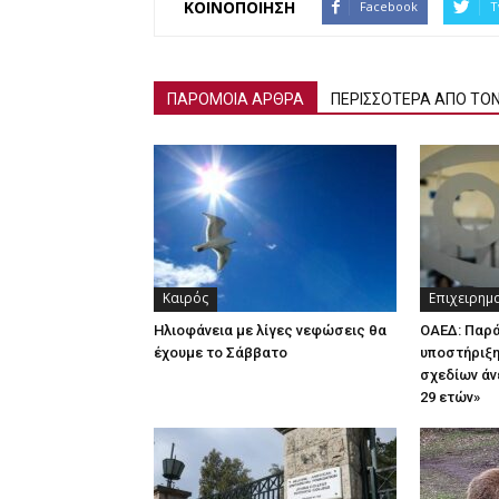
ΚΟΙΝΟΠΟΙΗΣΗ
Facebook
T
ΠΑΡΟΜΟΙΑ ΑΡΘΡΑ
ΠΕΡΙΣΣΟΤΕΡΑ ΑΠΟ ΤΟ
Καιρός
Επιχειρημ
Ηλιοφάνεια με λίγες νεφώσεις θα
ΟΑΕΔ: Παρ
έχουμε το Σάββατο
υποστήριξη
σχεδίων άν
29 ετών»