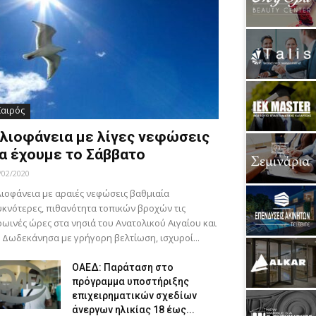
Καιρός
λιοφάνεια με λίγες νεφώσεις
α έχουμε το Σάββατο
/02/2020
ιοφάνεια με αραιές νεφώσεις βαθμιαία
κνότερες, πιθανότητα τοπικών βροχών τις
ωινές ώρες στα νησιά του Ανατολικού Αιγαίου και
 Δωδεκάνησα με γρήγορη βελτίωση, ισχυροί...
ΟΑΕΔ: Παράταση στο
πρόγραμμα υποστήριξης
επιχειρηματικών σχεδίων
άνεργων ηλικίας 18 έως...