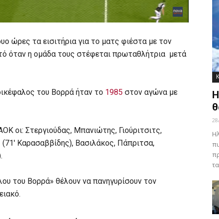
υο ώρες τα εισιτήρια για το ματς φιέστα με τον
υτό όταν η ομάδα τους στέφεται πρωταθλήτρια μετά
δικέφαλος του Βορρά ήταν το
1985
στον αγώνα με
Η
θ
28
ΟΚ οι: Στεργιούδας, Μπανιώτης, Γιούριτσιτς,
Ηλ
 (71′ Καρασαββίδης), Βασιλάκος, Πάπριτσα,
πυ
πρ
.
τα
άλου του Βορρά» θέλουν να πανηγυρίσουν τον
ειακό.