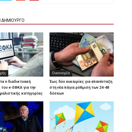
Ν ΔΗΜΙΟΥΡΓΟ
χμής
Οικονομία
γία n διαδικτυακή
Έως δύο ευκαιρίες για επανένταξη
του e-ΕΦΚΑ για την
στη νέα πάγια ρύθμιση των 24-48
φαλιστικής κατηγορίας
δόσεων