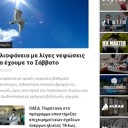
Καιρός
λιοφάνεια με λίγες νεφώσεις
α έχουμε το Σάββατο
/02/2020
ιοφάνεια με αραιές νεφώσεις βαθμιαία
κνότερες, πιθανότητα τοπικών βροχών τις
ωινές ώρες στα νησιά του Ανατολικού Αιγαίου και
 Δωδεκάνησα με γρήγορη βελτίωση, ισχυροί...
ΟΑΕΔ: Παράταση στο
πρόγραμμα υποστήριξης
επιχειρηματικών σχεδίων
άνεργων ηλικίας 18 έως...