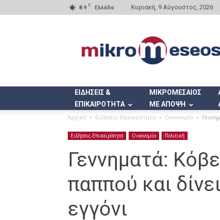
C
Κυριακή, 9 Αύγουστος, 2026
8.9
Ελλάδα
Mikromeseos.gr
ΕΙΔΗΣΕΙΣ &
ΜΙΚΡΟΜΕΣΑΙΟΣ
ΕΠΙΚΑΙΡΟΤΗΤΑ
ΜΕ ΑΠΟΨΗ
Αρχική
Ειδήσεις-Επικαιρότητα
Οικονομία
Γεννημ
Ειδήσεις-Επικαιρότητα
Οικονομία
Πολιτική
Γεννηματά: Κόβε
παππού και δίνε
εγγόνι