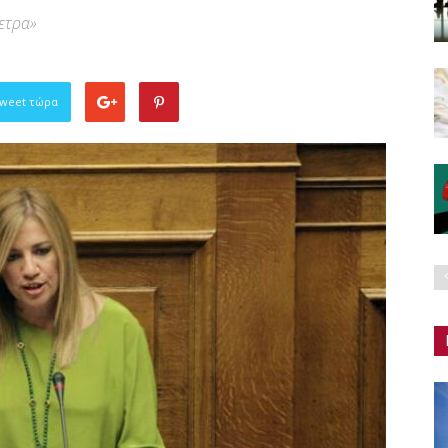
ετρα»
Tweet τώρα