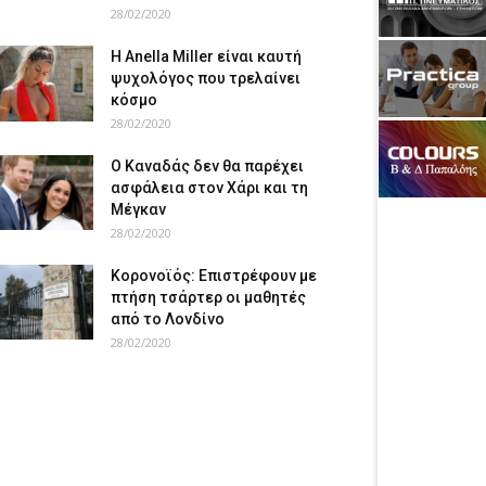
28/02/2020
Η Anella Miller είναι καυτή
ψυχολόγος που τρελαίνει
κόσμο
28/02/2020
Ο Καναδάς δεν θα παρέχει
ασφάλεια στον Χάρι και τη
Μέγκαν
28/02/2020
Κορονοϊός: Επιστρέφουν με
πτήση τσάρτερ οι μαθητές
από το Λονδίνο
28/02/2020