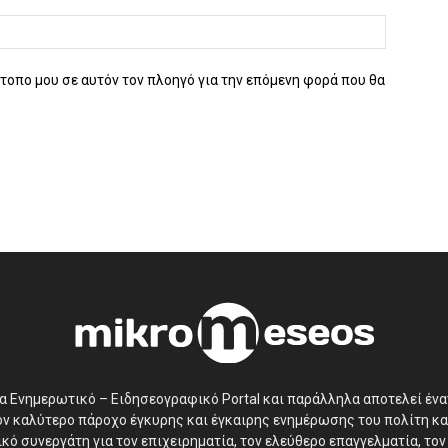
ότοπο μου σε αυτόν τον πλοηγό για την επόμενη φορά που θα
να Ενημερωτικό – Ειδησεογραφικό Portal και παράλληλα αποτελεί έν
τον καλύτερο πάροχο έγκυρης και έγκαιρης ενημέρωσης του πολίτη κα
ό συνεργάτη για τον επιχειρηματία, τον ελεύθερο επαγγελματία, τον 