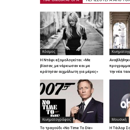
Κόσμος
Κινηματογ
H Ντάφι εξομολογείται: «Με
Αναβλήθηκα
βίασαν, με νάρκωσαν και με
προγραμματ
κράτησαν αιχμάλωτη για μέρες»
την νέα ται
Κινηματογράφος
Μουσική
Το τραγούδι «No Time To Die»
Η Τέιλορ Σ