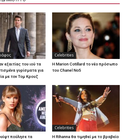
ράφος
Celebrities
ν εξαιτίας του ιού τα
Η Marion Cotillard το νέο πρόσωπο
ισμένα γυρίσματα για
του Chanel No5
νία με τον Τομ Κρουζ
Celebrities
ουίφτ πούλησε τα
Η Rihanna θα τιμηθεί με το βραβείο