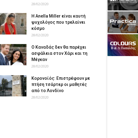
28/02/2020
Η Anella Miller είναι καυτή
ψυχολόγος που τρελαίνει
κόσμο
28/02/2020
Ο Καναδάς δεν θα παρέχει
ασφάλεια στον Χάρι και τη
Μέγκαν
28/02/2020
Κορονοϊός: Επιστρέφουν με
πτήση τσάρτερ οι μαθητές
από το Λονδίνο
28/02/2020