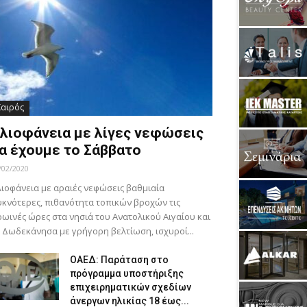
Καιρός
λιοφάνεια με λίγες νεφώσεις
α έχουμε το Σάββατο
/02/2020
ιοφάνεια με αραιές νεφώσεις βαθμιαία
κνότερες, πιθανότητα τοπικών βροχών τις
ωινές ώρες στα νησιά του Ανατολικού Αιγαίου και
 Δωδεκάνησα με γρήγορη βελτίωση, ισχυροί...
ΟΑΕΔ: Παράταση στο
πρόγραμμα υποστήριξης
επιχειρηματικών σχεδίων
άνεργων ηλικίας 18 έως...