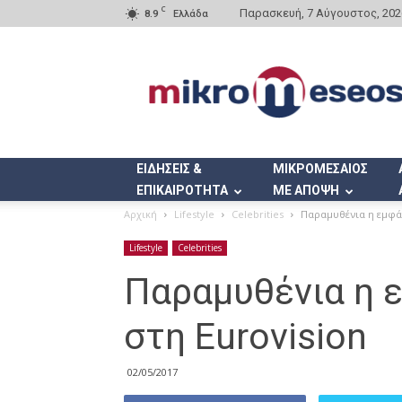
C
Παρασκευή, 7 Αύγουστος, 202
8.9
Ελλάδα
Mikromeseos.gr
ΕΙΔΗΣΕΙΣ &
ΜΙΚΡΟΜΕΣΑΙΟΣ
ΕΠΙΚΑΙΡΟΤΗΤΑ
ΜΕ ΑΠΟΨΗ
Αρχική
Lifestyle
Celebrities
Παραμυθένια η εμφά
Lifestyle
Celebrities
Παραμυθένια η 
στη Εurovision
02/05/2017