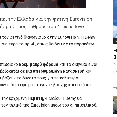
ί την Ελλάδα για την φετινή Eurovision
όσμο στους ρυθμούς του “This is love” .
α τον φετινό διαγωνισμό
στην Eurovision.
Η Demy
ν Δευτέρα το πρωί , όπως θα δείτε στο παρακάτω
Η
θ
τυπωσιακό
κρεμ μακρύ φόρεμα
και το σκηνικό είναι
28
βρίσκεται σε μια
υπερυψωμένη κατασκευή
και
Ηλ
πυ
ι βάζουν τα δυνατά τους για το καλύτερο
πρ
υν ειδικά εφέ με σταγόνες βροχής και αστέρια.
τα
ι την ερχόμενη
Πέμπτη,
4 Μαΐου.H Demy θα
 τον τελικό της Eurovision μέσω του
α’ ημιτελικού
,